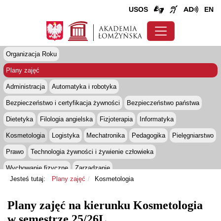
USOS
EN
Organizacja Roku
Plany zajęć
Administracja
Automatyka i robotyka
Bezpieczeństwo i certyfikacja żywności
Bezpieczeństwo państwa
Dietetyka
Filologia angielska
Fizjoterapia
Informatyka
Kosmetologia
Logistyka
Mechatronika
Pedagogika
Pielęgniarstwo
Prawo
Technologia żywności i żywienie człowieka
Wychowanie fizyczne
Zarządzanie
Jesteś tutaj:
Plany zajęć
Kosmetologia
Sesje egzaminacyjne
Konsultacje
Plany zajęć na kierunku Kosmetologia
w semestrze 25/26L