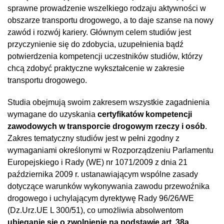
sprawne prowadzenie wszelkiego rodzaju aktywności w
obszarze transportu drogowego, a to daje szanse na nowy
zawód i rozwój kariery. Głównym celem studiów jest
przyczynienie się do zdobycia, uzupełnienia bądź
potwierdzenia kompetencji uczestników studiów, którzy
chcą zdobyć praktyczne wykształcenie w zakresie
transportu drogowego.
Studia obejmują swoim zakresem wszystkie zagadnienia
wymagane do uzyskania
certyfikatów kompetencji
zawodowych w transporcie drogowym rzeczy i osób
.
Zakres tematyczny studiów jest w pełni zgodny z
wymaganiami określonymi w Rozporządzeniu Parlamentu
Europejskiego i Rady (WE) nr 1071/2009 z dnia 21
października 2009 r. ustanawiającym wspólne zasady
dotyczące warunków wykonywania zawodu przewoźnika
drogowego i uchylającym dyrektywę Rady 96/26/WE
(Dz.Urz.UE L 300/51), co umożliwia absolwentom
ubieganie się o zwolnienie na podstawie art. 38a