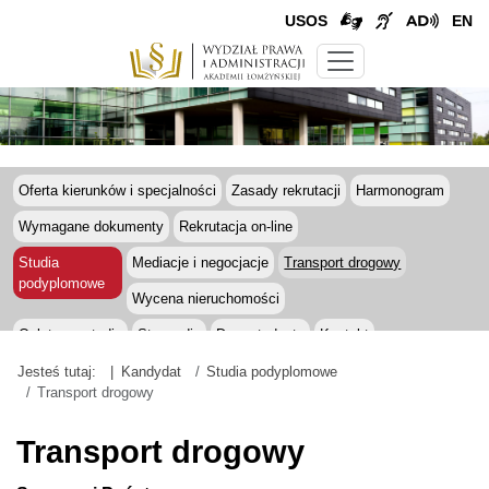
USOS
EN
Oferta kierunków i specjalności
Zasady rekrutacji
Harmonogram
Wymagane dokumenty
Rekrutacja on-line
Studia
Mediacje i negocjacje
Transport drogowy
podyplomowe
Wycena nieruchomości
Opłaty za studia
Stypendia
Dom studenta
Kontakt
Jesteś tutaj:
Kandydat
Studia podyplomowe
Transport drogowy
Transport drogowy