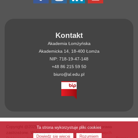
Kontakt
Akademia Łomżyńska
Akademicka 14, 18-400 Łomża
NIP: 718-19-47-148
+48 86 215 59 50
biuro@al.edu.pl
Copyright @2025 -
Akademia Łomżyńska
- Wszelkie prawa
Ta strona wykorzystuje pliki cookies
zastrzeżone. Wykonanie:
Dział Systemów Komputerowych
Dowiedz się więcej
Rozumiem