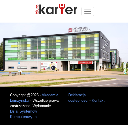
Copyright @2025 -
Akademia
Deklaracja
Łomżyńska
- Wszelkie prawa
dostepnosci
-
Kontakt
zastrzeżone. Wykonanie -
Dział Systemów
Komputerowych