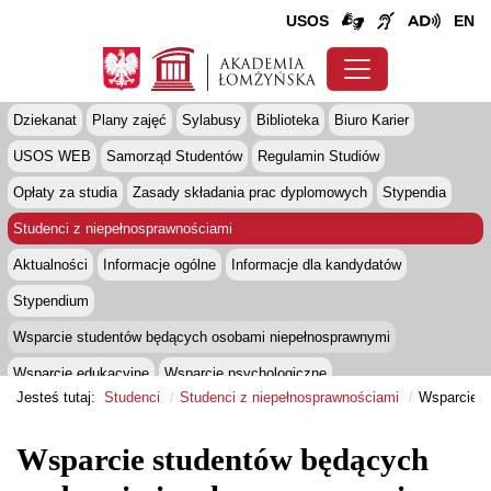
USOS
EN
Dziekanat
Plany zajęć
Sylabusy
Biblioteka
Biuro Karier
USOS WEB
Samorząd Studentów
Regulamin Studiów
Opłaty za studia
Zasady składania prac dyplomowych
Stypendia
Studenci z niepełnosprawnościami
Aktualności
Informacje ogólne
Informacje dla kandydatów
Stypendium
Wsparcie studentów będących osobami niepełnosprawnymi
Wsparcie edukacyjne
Wsparcie psychologiczne
Jesteś tutaj:
Studenci
Studenci z niepełnosprawnościami
Wsparcie s
Bezpłatna wypożyczalnia
Zajęcia z wychowania fizycznego
Dom studenta
Pokój odpoczynku
Doradztwo zawodowe
Erasmus+
Wsparcie studentów będących
E-booki
Projekt PWSIiP w Łomży dostępna i bez barier