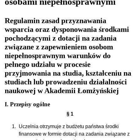
osobami niepełnosprawnymi
Konsultacje edukacyjne
Biblioteka
Lektoraty z języków obcych
Koordynatorzy
Zapewnienie dostepności
Kontakt
Regulamin zasad przyznawania
wsparcia oraz dysponowania środkami
Ubezpieczenia
Dom Studenta
Kredyty studenckie
Psycholog
pochodzącymi z dotacji na zadania
Legia Akademicka
związane z zapewnieniem osobom
niepełnosprawnym warunków do
pełnego udziału w procesie
przyjmowania na studia, kształceniu na
studiach lub prowadzeniu działalności
naukowej w Akademii Łomżyńskiej
I. Przepisy ogólne
§ 1
Uczelnia otrzymuje z budżetu państwa środki
finansowe w formie dotacji na zadania związane z