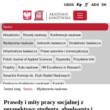
USOS
EN
Nauka
Aktualności
Rozwój naukowy
Konferencje naukowe
Wydarzenia naukowe
Jednostki badawcze
Działalność badawcza
Infrastruktura badawcza
Prawo autorskie i komercjalizacja
Polish Journal of Applied Sciences
Stypendia
Przydatne linki
Projekty
Koła naukowe
HR Excellence in Research
Senackie Komisje ds. Etyki Badań Naukowych
Ewaluacja działalności naukowej
Kontakt
Jesteś tutaj:
Nauka
Wydarzenia naukowe
Prawdy i mity pracy socjalnej z
perspektywy studenta, absolwenta i