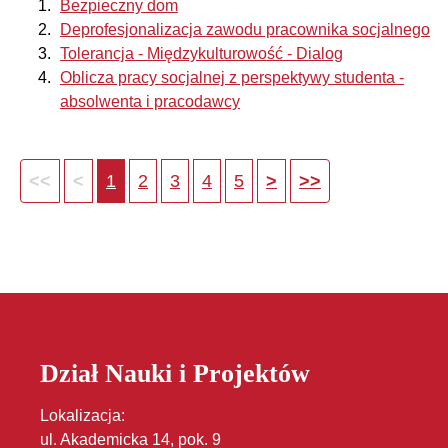
Bezpieczny dom
Deprofesjonalizacja zawodu pracownika socjalnego
Tolerancja - Międzykulturowość - Dialog
Oblicza pracy socjalnej z perspektywy studenta -
absolwenta i pracodawcy
1
2
3
4
5
Dział Nauki i Projektów
Lokalizacja:
ul. Akademicka 14, pok. 9