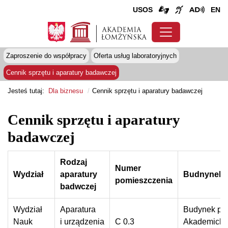
USOS
EN
Zaproszenie do współpracy
Oferta usług laboratoryjnych
Cennik sprzętu i aparatury badawczej
Jesteś tutaj:
Dla biznesu
Cennik sprzętu i aparatury badawczej
Cennik sprzętu i aparatury
badawczej
Rodzaj
Numer
Wydział
aparatury
Budnynek/
pomieszczenia
badwczej
Wydział
Aparatura
Budynek prz
Nauk
i urządzenia
C 0.3
Akademickie