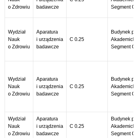
o Zdrowiu
badawcze
Segment C
Wydział
Aparatura
Budynek prz
Nauk
i urządzenia
C 0.25
Akademickie
o Zdrowiu
badawcze
Segment C
Wydział
Aparatura
Budynek prz
Nauk
i urządzenia
C 0.25
Akademickie
o Zdrowiu
badawcze
Segment C
Wydział
Aparatura
Budynek prz
Nauk
i urządzenia
C 0.25
Akademickie
o Zdrowiu
badawcze
Segment C