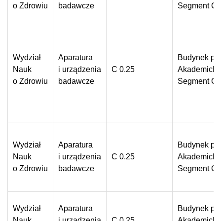
o Zdrowiu
badawcze
Segment C
Wydział
Aparatura
Budynek prz
Nauk
i urządzenia
C 0.25
Akademickie
o Zdrowiu
badawcze
Segment C
Wydział
Aparatura
Budynek prz
Nauk
i urządzenia
C 0.25
Akademickie
o Zdrowiu
badawcze
Segment C
Wydział
Aparatura
Budynek prz
Nauk
i urządzenia
C 0.25
Akademickie