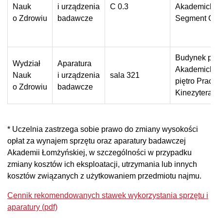
Nauk
i urządzenia
C 0.3
Akademickie
o Zdrowiu
badawcze
Segment C
Budynek prz
Wydział
Aparatura
Akademickiej
Nauk
i urządzenia
sala 321
piętro Prac
o Zdrowiu
badawcze
Kinezyterapi
* Uczelnia zastrzega sobie prawo do zmiany wysokości
opłat za wynajem sprzętu oraz aparatury badawczej
Akademii Łomżyńskiej, w szczególności w przypadku
zmiany kosztów ich eksploatacji, utrzymania lub innych
kosztów związanych z użytkowaniem przedmiotu najmu.
Cennik rekomendowanych stawek wykorzystania sprzętu i
aparatury (pdf)