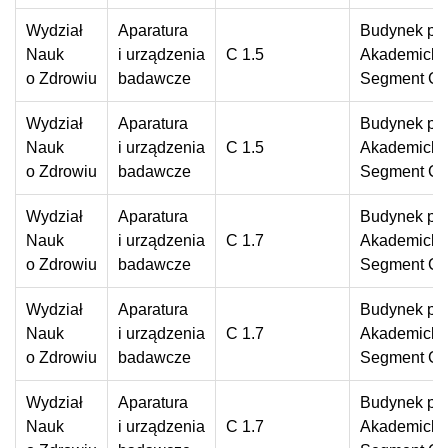
Wydział
Aparatura
Budynek prz
Nauk
i urządzenia
C 1.5
Akademickie
o Zdrowiu
badawcze
Segment C
Wydział
Aparatura
Budynek prz
Nauk
i urządzenia
C 1.5
Akademickie
o Zdrowiu
badawcze
Segment C
Wydział
Aparatura
Budynek prz
Nauk
i urządzenia
C 1.7
Akademickie
o Zdrowiu
badawcze
Segment C
Wydział
Aparatura
Budynek prz
Nauk
i urządzenia
C 1.7
Akademickie
o Zdrowiu
badawcze
Segment C
Wydział
Aparatura
Budynek prz
Nauk
i urządzenia
C 1.7
Akademickie