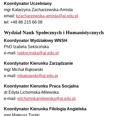
Koordynator Uczelniany
mgr Katarzyna Zacharzewska-Arnista
email:
kzacharzewska-arnista@al.edu.pl
tel: +48 86 215 66 08
Wydział Nauk Społecznych i Humanistycznych
Koordynator Wydziałowy WNSH
PhD Izabela Sekścińska
e-mail:
isekscinska@al.edu.pl
Koordynator Kierunku Zarządzanie
mgr Michał Bąkowski
e-mail:
mbakowski@al.edu.pl
Koordynator Kierunku Praca Socjalna
dr Edyta Lichomska-Milewska
e-mail:
elichomskamilewska@al.edu.pl
Koordynator Kierunku Filologia Angielska
mgr Mateusz Turski