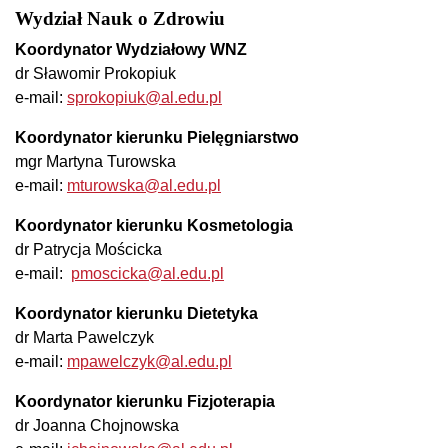
Wydział Nauk o Zdrowiu
Koordynator Wydziałowy WNZ
dr Sławomir Prokopiuk
e-mail:
sprokopiuk@al.edu.pl
Koordynator kierunku Pielęgniarstwo
mgr Martyna Turowska
e-mail:
mturowska@al.edu.pl
Koordynator kierunku Kosmetologia
dr Patrycja Mościcka
e-mail:
pmoscicka@al.edu.pl
Koordynator kierunku Dietetyka
dr Marta Pawelczyk
e-mail:
mpawelczyk@al.edu.pl
Koordynator kierunku Fizjoterapia
dr Joanna Chojnowska