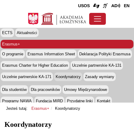
USOS
EN
ECTS
Aktualności
Erasmus+
O programie
Erasmus Information Sheet
Deklaracja Polityki Erasmusa
Erasmus Charter for Higher Education
Uczelnie partnerskie KA-131
Uczelnie partnerskie KA-171
Koordynatorzy
Zasady wymiany
Dla studentów
Dla pracowników
Umowy Międzynarodowe
Programy NAWA
Fundacja MIRD
Przydatne linki
Kontakt
Jesteś tutaj:
Erasmus+
Koordynatorzy
Koordynatorzy