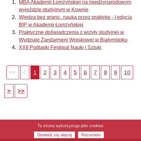
MBA Akademii Łomżyńskiej na międzynarodowym
wyjeździe studyjnym w Kownie
Wiedza bez granic, nauka przez praktykę - I edycja
BIP w Akademii Łomżyńskiej
Praktyczne doświadczenia z wizyty studyjnej w
Wydziale Żandarmerii Wojskowej w Białymstoku
XXII Podlaski Festiwal Nauki i Sztuki
1
2
3
4
5
6
7
8
9
10
Ta strona wykorzystuje pliki cookies
Dowiedz się więcej
Rozumiem