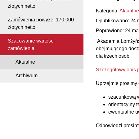
złotych netto
Kategoria:
Aktualne
Zamówienia powyżej 170 000
Opublikowano: 24 
złotych netto
Poprawiono: 24 ma
Szacowanie wartości
Akademia Łomżyńsk
zamówienia
obejmującego dosta
dla trzech osób.
Aktualne
Szczegółowy opis p
Archiwum
Uprzejmie prosimy 
szacunkową wa
orientacyjny t
ewentualne u
Odpowiedzi prosimy 