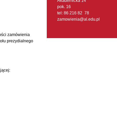
Akademicka 14
pok. 16
tel: 86 216 82 78
zamowienia@al.edu.pl
ości zamówienia
ołu prezydialnego
jącej: