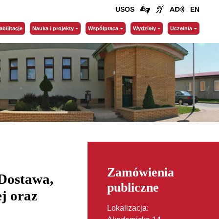
USOS
EN
abilitacje
Nauka i projekty
Współpraca
Wydziały
Uczelnia
Zamówienia
Dostawa,
publiczne
j oraz
Lokalizacja: