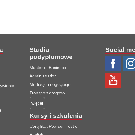
ia
Studia
Social m
podyplomowe
Master of Business
Administration
Mediacje i negocjacje
żywienie
Transport drogowy
więcej
e
Kursy i szkolenia
Certyfikat Pearson Test of
English