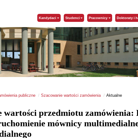
Kandydaci
Studenci
Pracownicy
Doktoraty i h
mówienia publiczne
Szacowanie wartości zamówienia
Aktualne
 wartości przedmiotu zamówienia: 
ruchomienie mównicy multimedialne
ydialnego