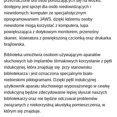
przeznaczone dla osób poruszających się na wózku,
dostępny jest sprzęt dla osób niedowidzących i
niewidomych: komputer ze specjalistycznym
oprogramowaniem JAWS, dzięki któremu osoby
niewidome mogą korzystać z komputera, lupa
powiększająca z dotykowym monitorem, przenośny
skaner, klawiatura z powiększoną czcionką oraz drukarka
brajlowska.
Biblioteka umożliwia osobom używającym aparatów
słuchowych lub implantów ślimakowych korzystanie z pętli
indukcyjnej, która znajduję się przy stanowisku
bibliotekarza i jest oznaczona specjalnymi biało-
niebieskimi piktogramami. Dzięki pętli indukcyjnej
użytkownik aparatu słuchowego wyposażonego w cewkę
indukcyjną będzie zdecydowanie lepiej słyszał naszych
bibliotekarzy oraz nie będzie odczuwał problemów
związanych z niekorzystną akustyką pomieszczenia, w
którym się znajduje.