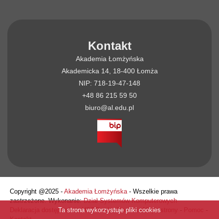
Kontakt
Akademia Łomżyńska
Akademicka 14, 18-400 Łomża
NIP: 718-19-47-148
+48 86 215 59 50
biuro@al.edu.pl
Copyright @2025 -
Akademia Łomżyńska
- Wszelkie prawa
zastrzeżone. Wykonanie:
Dział Systemów Komputerowych
Deklaracja dostępności
-
USOSweb
-
Poczta
-
Mapa strony
-
Pomoc
-
Ta strona wykorzystuje pliki cookies