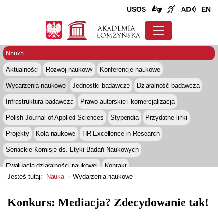
USOS
EN
Nauka
Aktualności
Rozwój naukowy
Konferencje naukowe
Wydarzenia naukowe
Jednostki badawcze
Działalność badawcza
Infrastruktura badawcza
Prawo autorskie i komercjalizacja
Polish Journal of Applied Sciences
Stypendia
Przydatne linki
Projekty
Koła naukowe
HR Excellence in Research
Senackie Komisje ds. Etyki Badań Naukowych
Ewaluacja działalności naukowej
Kontakt
Jesteś tutaj:
Nauka
Wydarzenia naukowe
Konkurs: Mediacja? Zdecydowanie tak!