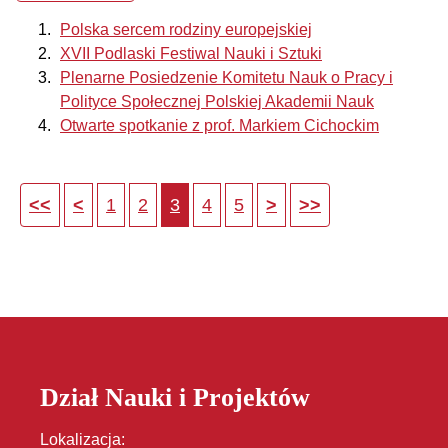
Polska sercem rodziny europejskiej
XVII Podlaski Festiwal Nauki i Sztuki
Plenarne Posiedzenie Komitetu Nauk o Pracy i
Polityce Społecznej Polskiej Akademii Nauk
Otwarte spotkanie z prof. Markiem Cichockim
1
2
3
4
5
Dział Nauki i Projektów
Lokalizacja: