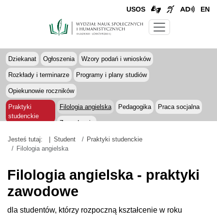
USOS
EN
Dziekanat
Ogłoszenia
Wzory podań i wniosków
Rozkłady i terminarze
Programy i plany studiów
Opiekunowie roczników
Praktyki
Filologia angielska
Pedagogika
Praca socjalna
studenckie
Zarządzanie
Procedura dyplomowania
Regulamin studiów
Studia podyplomowe
Jesteś tutaj:
Student
Praktyki studenckie
Filologia angielska
Stypendia i pomoc materialna
Studenci z niepełnosprawnościami
Filologia angielska - praktyki
Opłaty za studia
Koła naukowe
Samorząd studentów
Erasmus+
Pomoc psychologiczna
zawodowe
dla studentów, którzy rozpoczną kształcenie w roku