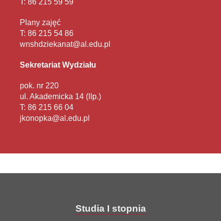
T: 86 215 59 59
Plany zajęć
T: 86 215 54 86
wnshdziekanat@al.edu.pl
Sekretariat Wydziału
pok. nr 220
ul. Akademicka 14 (IIp.)
T: 86 215 66 04
jkonopka@al.edu.pl
Studia I stopnia