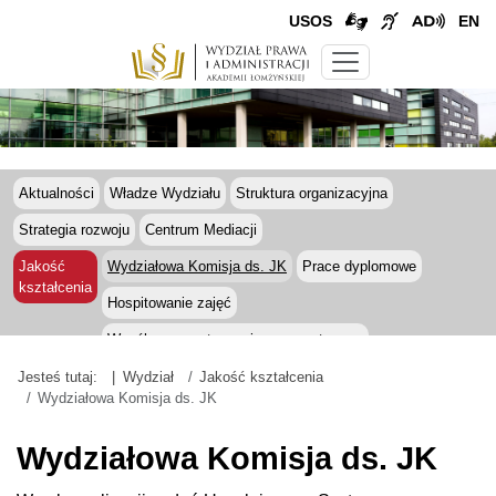
USOS
EN
Aktualności
Władze Wydziału
Struktura organizacyjna
Strategia rozwoju
Centrum Mediacji
Jakość
Wydziałowa Komisja ds. JK
Prace dyplomowe
kształcenia
Hospitowanie zajęć
Współpraca z otoczeniem zewnętrznym
Roczne raporty samooceny
Rada
Jesteś tutaj:
Wydział
Jakość kształcenia
Wydziałowa Komisja ds. JK
Realizowane projekty
Kontakt
Wydziałowa Komisja ds. JK