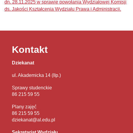
dn. 28.11.2025 w sprawie powołania Wydziałowej Komisji
ds. Jakości Kształcenia Wydziału Prawa i Administracji.
Kontakt
Dziekanat
ul. Akademicka 14 (IIp.)
Sprawy studenckie
86 215 59 55
Plany zajęć
86 215 59 55
dziekanat@al.edu.pl
Sekretariat Wydziału