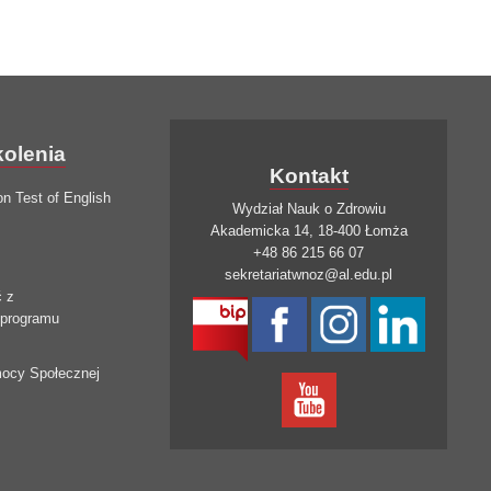
kolenia
Kontakt
on Test of English
Wydział Nauk o Zdrowiu
Akademicka 14, 18-400 Łomża
+48 86 215 66 07
sekretariatwnoz@al.edu.pl
ć z
 programu
mocy Społecznej