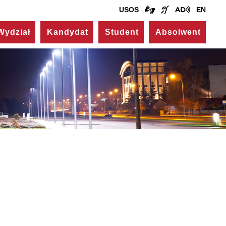
USOS
EN
Wydział
Kandydat
Student
Absolwent
Kontakt
Dziekanat
ul. Akademicka 14
pokój nr 330 (III piętro)