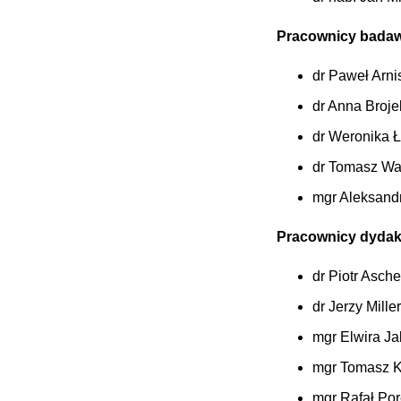
Pracownicy badaw
dr Paweł Arni
dr Anna Broje
dr Weronika Ł
dr Tomasz Wa
mgr Aleksand
Pracownicy dydak
dr Piotr Asch
dr Jerzy Miller
mgr Elwira J
mgr Tomasz K
mgr Rafał Po