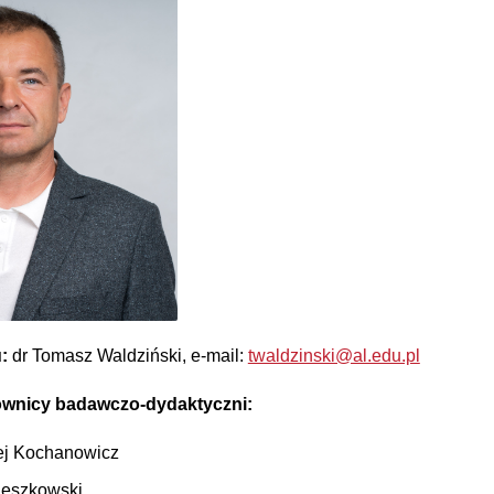
u:
dr Tomasz Waldziński, e-mail:
twaldzinski@al.edu.pl
ownicy badawczo-dydaktyczni:
zej Kochanowicz
ieszkowski