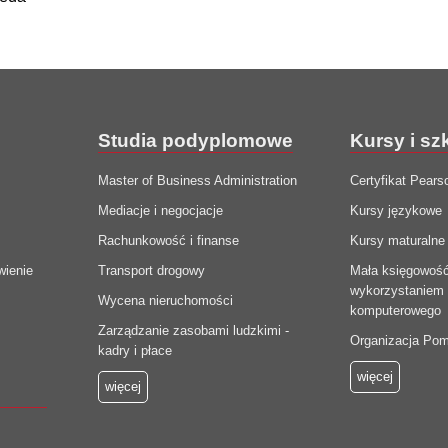
Studia podyplomowe
Kursy i sz
Master of Business Administration
Certyfikat Pears
Mediacje i negocjacje
Kursy językowe
Rachunkowość i finanse
Kursy maturalne
wienie
Transport drogowy
Mała księgowoś
wykorzystaniem
Wycena nieruchomości
komputerowego
Zarządzanie zasobami ludzkimi -
Organizacja Po
kadry i płace
więcej
więcej