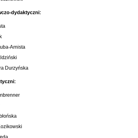
czo-dydaktyczni:
sta
k
uba-Arnista
ldziński
ra Durzyńska
tyczni:
enbrenner
abłońska
ozikowski
reda