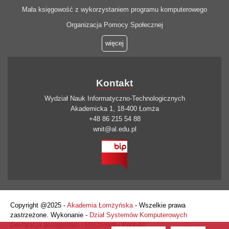
Mała księgowość z wykorzystaniem programu komputerowego
Organizacja Pomocy Społecznej
więcej
Kontakt
Wydział Nauk Informatyczno-Technologicznych
Akademicka 1, 18-400 Łomża
+48 86 215 54 88
wnit@al.edu.pl
Copyright @2025 -
Akademia Łomżyńska
- Wszelkie prawa
zastrzeżone. Wykonanie -
Dział Systemów Komputerowych
Deklaracja dostępności
-
USOSweb
-
Kontakt