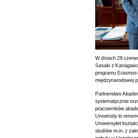
W dniach 29 czerwc
Sasaki z Kanagawa 
programu Erasmus+ 
międzynarodowej p
Partnerstwo Akadem
systematycznie roz
pracowników akade
University to reno
Uniwersytet kształc
studiów m.in. z zak