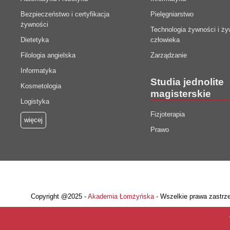
Bezpieczeństwo i certyfikacja
Pielęgniarstwo
żywności
Technologia żywności i ży
Dietetyka
człowieka
Filologia angielska
Zarządzanie
Informatyka
Studia jednolite
Kosmetologia
magisterskie
Logistyka
Fizjoterapia
więcej
Prawo
Copyright @2025 -
Akademia Łomżyńska
- Wszelkie prawa zastrz