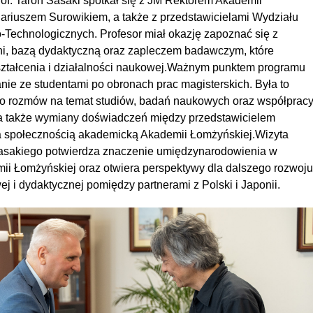
rof. Taroh Sasaki spotkał się z JM Rektorem Akademii
Dariuszem Surowikiem, a także z przedstawicielami Wydziału
-Technologicznych. Profesor miał okazję zapoznać się z
elni, bazą dydaktyczną oraz zapleczem badawczym, które
ształcenia i działalności naukowej.Ważnym punktem programu
nie ze studentami po obronach prac magisterskich. Była to
do rozmów na temat studiów, badań naukowych oraz współprac
a także wymiany doświadczeń między przedstawicielem
 a społecznością akademicką Akademii Łomżyńskiej.Wizyta
Sasakiego potwierdza znaczenie umiędzynarodowienia w
mii Łomżyńskiej oraz otwiera perspektywy dla dalszego rozwoju
 i dydaktycznej pomiędzy partnerami z Polski i Japonii.