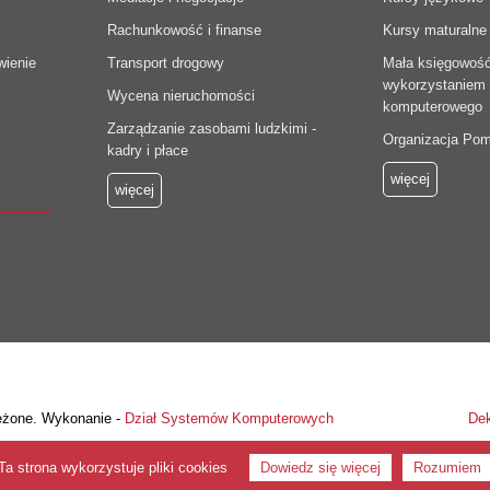
Rachunkowość i finanse
Kursy maturalne
wienie
Transport drogowy
Mała księgowoś
wykorzystaniem
Wycena nieruchomości
komputerowego
Zarządzanie zasobami ludzkimi -
Organizacja Po
kadry i płace
więcej
więcej
eżone. Wykonanie -
Dział Systemów Komputerowych
Dek
Ta strona wykorzystuje pliki cookies
Dowiedz się więcej
Rozumiem