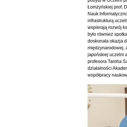
pobytu w Uczelni p
Łomżyńskiej prof. 
Nauk Informatyczno
infrastrukturą ucz
wspierają rozwój k
było również spotka
doskonała okazja 
międzynarodowej, 
japońskiej uczelni
profesora Taroha 
działalności Akade
współpracy naukowej