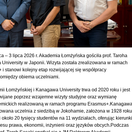
a – 3 lipca 2026 r. Akademia Łomżyńska gościła prof. Taroha
University w Japonii. Wizyta została zrealizowana w ramach
i stanowi kolejny etap rozwijającej się współpracy
omiędzy obiema uczelniami.
ii Łomżyńskiej i Kanagawa University trwa od 2020 roku i jest
wijane poprzez wzajemne wizyty studyjne oraz wymianę
mickich realizowaną w ramach programu Erasmus+.Kanagaw
mowana uczelnia z siedzibą w Jokohamie, założona w 1928 roku
i około 20 tysięcy studentów na 11 wydziałach, oferując kierunk
resu prawa, ekonomii, inżynierii oraz języków obcych.Podczas