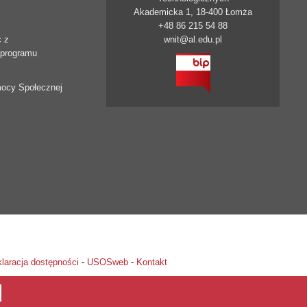
Akademicka 1, 18-400 Łomża
+48 86 215 54 88
ć z
wnit@al.edu.pl
 programu
mocy Społecznej
laracja dostępności
-
USOSweb
-
Kontakt