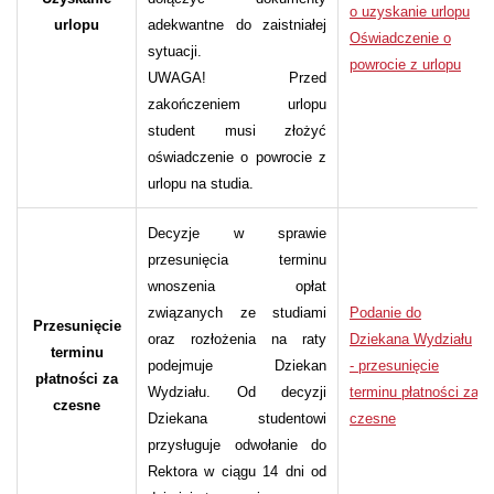
o uzyskanie urlopu
urlopu
adekwantne do zaistniałej
Oświadczenie o
sytuacji.
powrocie z urlopu
UWAGA! Przed
zakończeniem urlopu
student musi złożyć
oświadczenie o powrocie z
urlopu na studia.
Decyzje w sprawie
przesunięcia terminu
wnoszenia opłat
związanych ze studiami
Podanie do
Przesunięcie
oraz rozłożenia na raty
Dziekana Wydziału
terminu
podejmuje Dziekan
- przesunięcie
płatności za
Wydziału. Od decyzji
terminu płatności za
czesne
Dziekana studentowi
czesne
przysługuje odwołanie do
Rektora w ciągu 14 dni od