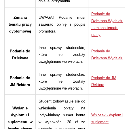
dnia jej otrzymania.
Podanie do
Zmiana
UWAGA! Podanie musi
Dziekana Wydziału
tematu pracy
zawierać opinię i podpis
- zmiana tematu
dyplomowej
promotora.
pracy
Inne sprawy studenckie,
Podanie do
Podanie do
które nie zostały
Dziekana
Dziekana Wydziału
uwzględnione we wzorach.
Inne sprawy studenckie,
Podanie do
Podanie do JM
które nie zostały
JM Rektora
Rektora
uwzględnione we wzorach.
Student zobowiązuje się do
Wydanie
wniesienia opłaty na
dyplomu i
indywidulany numer konta
Wniosek - dyplom i
suplementu w
w wysokości: 20 zł za
suplement
języku obcym
wydanie suplementu oraz