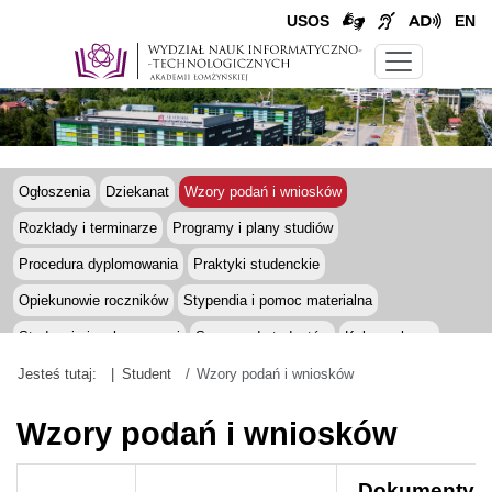
USOS
EN
Ogłoszenia
Dziekanat
Wzory podań i wniosków
Rozkłady i terminarze
Programy i plany studiów
Procedura dyplomowania
Praktyki studenckie
Opiekunowie roczników
Stypendia i pomoc materialna
Studenci niepełnosprawni
Samorząd studentów
Koła naukowe
Erasmus+
Regulamin studiów
Opłaty za studia
Jesteś tutaj:
Student
Wzory podań i wniosków
Wzory podań i wniosków
Dokumenty