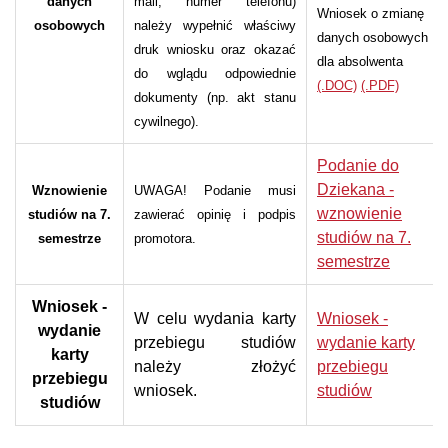
danych
mail, numer telefonu)
Wniosek o zmianę
osobowych
należy wypełnić właściwy
danych osobowych
druk wniosku oraz okazać
dla absolwenta
do wglądu odpowiednie
(.DOC)
(.PDF)
dokumenty (np. akt stanu
cywilnego).
Podanie do
Dziekana -
Wznowienie
UWAGA! Podanie musi
wznowienie
studiów na 7.
zawierać opinię i podpis
studiów na 7.
semestrze
promotora.
semestrze
Wniosek -
W celu wydania karty
Wniosek -
wydanie
przebiegu studiów
wydanie karty
karty
należy złożyć
przebiegu
przebiegu
wniosek.
studiów
studiów