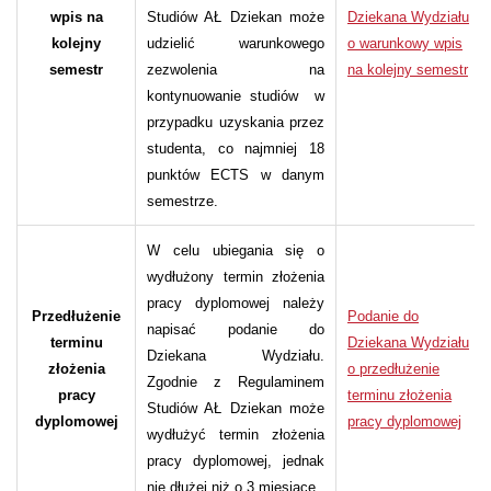
wpis na
Studiów AŁ Dziekan może
Dziekana Wydziału
kolejny
udzielić warunkowego
o warunkowy wpis
semestr
zezwolenia na
na kolejny semestr
kontynuowanie studiów w
przypadku uzyskania przez
studenta, co najmniej 18
punktów ECTS w danym
semestrze.
W celu ubiegania się o
wydłużony termin złożenia
pracy dyplomowej należy
Przedłużenie
Podanie do
napisać podanie do
terminu
Dziekana Wydziału
Dziekana Wydziału.
złożenia
o przedłużenie
Zgodnie z Regulaminem
pracy
terminu złożenia
Studiów AŁ Dziekan może
dyplomowej
pracy dyplomowej
wydłużyć termin złożenia
pracy dyplomowej, jednak
nie dłużej niż o 3 miesiące.