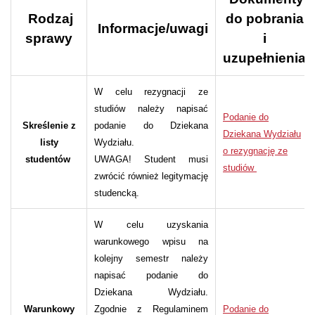
Rodzaj
do pobrania
Informacje/uwagi
sprawy
i
uzupełnienia
W celu rezygnacji ze
studiów należy napisać
Podanie do
Skreślenie z
podanie do Dziekana
Dziekana Wydziału
listy
Wydziału.
o rezygnację ze
studentów
UWAGA! Student musi
studiów
zwrócić również legitymację
studencką.
W celu uzyskania
warunkowego wpisu na
kolejny semestr należy
napisać podanie do
Dziekana Wydziału.
Warunkowy
Zgodnie z Regulaminem
Podanie do