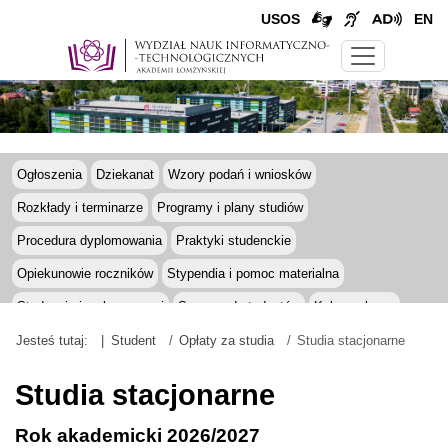
USOS
EN
Ogłoszenia
Dziekanat
Wzory podań i wniosków
Rozkłady i terminarze
Programy i plany studiów
Procedura dyplomowania
Praktyki studenckie
Opiekunowie roczników
Stypendia i pomoc materialna
Studenci niepełnosprawni
Samorząd studentów
Koła naukowe
Erasmus+
Regulamin studiów
Jesteś tutaj:
Student
Opłaty za studia
Studia stacjonarne
Opłaty
Informacje ogólne
Studia stacjonarne
Studia stacjonarne
za
Studia niestacjonarne
Cudzoziemcy
studia
Rok akademicki 2026/2027
Regulamin opłat za studia