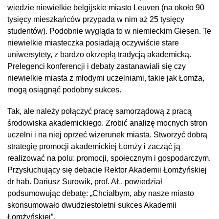
wiedzie niewielkie belgijskie miasto Leuven (na około 90
tysięcy mieszkańców przypada w nim aż 25 tysięcy
studentów). Podobnie wygląda to w niemieckim Giesen. Te
niewielkie miasteczka posiadają oczywiście stare
uniwersytety, z bardzo okrzepłą tradycją akademicką.
Prelegenci konferencji i debaty zastanawiali się czy
niewielkie miasta z młodymi uczelniami, takie jak Łomża,
mogą osiągnąć podobny sukces.
Tak, ale należy połączyć pracę samorządową z pracą
środowiska akademickiego. Zrobić analizę mocnych stron
uczelni i na niej oprzeć wizerunek miasta. Stworzyć dobrą
strategię promocji akademickiej Łomży i zacząć ją
realizować na polu: promocji, społecznym i gospodarczym.
Przysłuchujący się debacie Rektor Akademii Łomżyńskiej
dr hab. Dariusz Surowik, prof. AŁ, powiedział
podsumowując debatę: „Chciałbym, aby nasze miasto
skonsumowało dwudziestoletni sukces Akademii
Łomżyńskiej”.