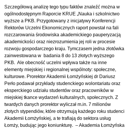
Szczegółową analizę tego typu faktów znaleźć można w
ogólnodostępnym Raporcie KRUE „Nauka i szkolnictwo
wyższe a PKB. Przygotowany z inicjatywy Konferencji
Rektorów Uczelni Ekonomicznych raport powstał na fali
rozczarowania środowiska akademickiego pauperyzacją
akademickości oraz niezrozumienia jej roli w procesie
rozwoju gospodarczego kraju. Tymczasem jedna złotówka
zainwestowana w badania 8 do 13 złotych wyższego
PKB. Ale obecność uczelni wpływa także na inne
elementy miejskiej i regionalnej wspólnoty: społeczne,
kulturowe. Prorektor Akademii Łomżyńskiej dr Dariusz
Perło podawał przykłady studenckiego wolontariatu oraz
eksperckiego udziału studentów oraz pracowników w
miejskiej tkance wydarzeń kulturalnych, społecznych. Z
twardych danych prorektor wyliczał m.in. 7 milionów
złotych stypendiów, które otrzymują każdego roku studenci
Akademii Łomżyńskiej, a te trafiają do sektora usług
Łomży, budując jego koniunkturę. – Akademia Łomżyńska