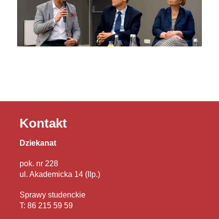
Kontakt
Dziekanat
pok. nr 228
ul. Akademicka 14 (IIp.)
Sprawy studenckie
T: 86 215 59 59