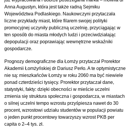
Anna Augustyn, która jest także radną Sejmiku
Województwa Podlaskiego. Naukowczyni przytaczała
liczne przykłady miast, które filarem swojej polityki
promocyjnej uczyniły publiczną uczelnię, przyciągając w
ten sposób do miasta młodych ludzi i przeciwdziałając
depopulacji oraz poprawiając wewnętrzne wskaźniki
gospodarcze.
Prognozy demograficzne dla Łomży przytaczał Prorektor
Akademii Łomżyńskiej dr Dariusz Perło. A te optymistyczne
nie są: mieszkańców Łomży w roku 2060 ma być niewiele
ponad czterdzieści tysięcy. Prorektor przytaczał dane,
statystyki, fakty: dzięki obecności w mieście uczelni
zmienia się struktura społeczna i gospodarcza, w miastach
o silnej uczelni tempo wzrostu przyśpiesza nawet do 30
procent, wzrostowi udziału studentów w populacji powiatu
o jeden punkt procentowy towarzyszy wzrost PKB per
capita o 2–4 tys. zł.