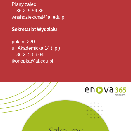
Plany zajęć
T: 86 215 54 86
wnshdziekanat@al.edu.pl
Sekretariat Wydziału
pok. nr 220
ul. Akademicka 14 (IIp.)
T: 86 215 66 04
jkonopka@al.edu.pl