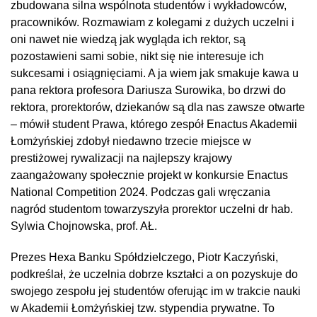
zbudowana silna wspólnota studentów i wykładowców,
pracowników. Rozmawiam z kolegami z dużych uczelni i
oni nawet nie wiedzą jak wygląda ich rektor, są
pozostawieni sami sobie, nikt się nie interesuje ich
sukcesami i osiągnięciami. A ja wiem jak smakuje kawa u
pana rektora profesora Dariusza Surowika, bo drzwi do
rektora, prorektorów, dziekanów są dla nas zawsze otwarte
– mówił student Prawa, którego zespół Enactus Akademii
Łomżyńskiej zdobył niedawno trzecie miejsce w
prestiżowej rywalizacji na najlepszy krajowy
zaangażowany społecznie projekt w konkursie Enactus
National Competition 2024. Podczas gali wręczania
nagród studentom towarzyszyła prorektor uczelni dr hab.
Sylwia Chojnowska, prof. AŁ.
Prezes Hexa Banku Spółdzielczego, Piotr Kaczyński,
podkreślał, że uczelnia dobrze kształci a on pozyskuje do
swojego zespołu jej studentów oferując im w trakcie nauki
w Akademii Łomżyńskiej tzw. stypendia prywatne. To