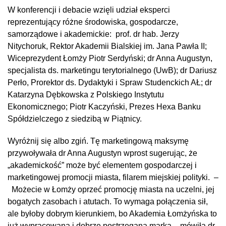
W konferencji i debacie wzięli udział eksperci
reprezentujący różne środowiska, gospodarcze,
samorządowe i akademickie: prof. dr hab. Jerzy
Nitychoruk, Rektor Akademii Bialskiej im. Jana Pawła II;
Wiceprezydent Łomży Piotr Serdyński; dr Anna Augustyn,
specjalista ds. marketingu terytorialnego (UwB); dr Dariusz
Perło, Prorektor ds. Dydaktyki i Spraw Studenckich AŁ; dr
Katarzyna Dębkowska z Polskiego Instytutu
Ekonomicznego; Piotr Kaczyński, Prezes Hexa Banku
Spółdzielczego z siedzibą w Piątnicy.
Wyróżnij się albo zgiń. Tę marketingową maksymę
przywoływała dr Anna Augustyn wprost sugerując, że
„akademickość” może być elementem gospodarczej i
marketingowej promocji miasta, filarem miejskiej polityki. –
Możecie w Łomży oprzeć promocję miasta na uczelni, jej
bogatych zasobach i atutach. To wymaga połączenia sił,
ale byłoby dobrym kierunkiem, bo Akademia Łomżyńska to
już wypracowana i dobrze postrzegana marka – mówiła dr