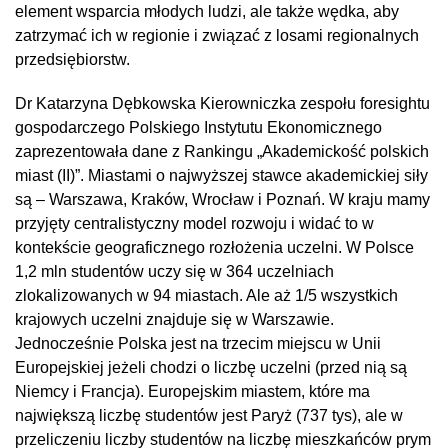
element wsparcia młodych ludzi, ale także wędka, aby
zatrzymać ich w regionie i związać z losami regionalnych
przedsiębiorstw.
Dr Katarzyna Dębkowska Kierowniczka zespołu foresightu
gospodarczego Polskiego Instytutu Ekonomicznego
zaprezentowała dane z Rankingu „Akademickość polskich
miast (II)”. Miastami o najwyższej stawce akademickiej siły
są – Warszawa, Kraków, Wrocław i Poznań. W kraju mamy
przyjęty centralistyczny model rozwoju i widać to w
kontekście geograficznego rozłożenia uczelni. W Polsce
1,2 mln studentów uczy się w 364 uczelniach
zlokalizowanych w 94 miastach. Ale aż 1/5 wszystkich
krajowych uczelni znajduje się w Warszawie.
Jednocześnie Polska jest na trzecim miejscu w Unii
Europejskiej jeżeli chodzi o liczbę uczelni (przed nią są
Niemcy i Francja). Europejskim miastem, które ma
największą liczbę studentów jest Paryż (737 tys), ale w
przeliczeniu liczby studentów na liczbę mieszkańców prym