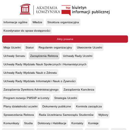
Informacje ogólne
Władze
Struktura organizacyjna
Koordynator do spraw dostępności
Akty prawne
Misja Uczelni
Statut
Regulamin organizacyjny
Utworzenie Uczelni
Uchwały Senatu
Zarządzenia Rektora
Uchwały Rady Uczelni
Uchwały Rady Wydziału Nauk Społecznych i Humanistycznych
Uchwały Rady Wydziału Nauk o Zdrowiu
Uchwały Rady Wydziału Informatyki i Nauk o Żywności
Zarządzenia Dyrektora Administracyjnego
Zarządzenia Kanclerza
Program rozwoju PWSIiP w Łomży
Strategia Uczelni
Plany działalności uczelni
Dokumenty publiczne
Kontrola zarządcza
Sprawozdania Rektora
Rada Uczelniana Samorządu Studentów
Wybory
Komunikaty
Studia
Doktoraty i Habilitacje
Kontakty
Komisje