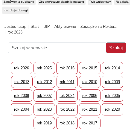
Zamówienia publiczne
Zbędne/zużyte składniki majątku
Tryb wnioskowy
Redakcja
Instrukcja obsługi
Jesteś tutaj:
Start
BIP
Akty prawne
Zarządzenia Rektora
rok 2023
rok 2026
rok 2025
rok 2016
rok 2015
rok 2014
rok 2013
rok 2012
rok 2011
rok 2010
rok 2009
rok 2008
rok 2007
rok 2024
rok 2006
rok 2005
rok 2004
rok 2023
rok 2022
rok 2021
rok 2020
rok 2019
rok 2018
rok 2017