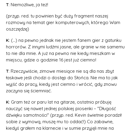
T
: Niemożliwe, ja też!
(przyp. red. tu powinien być duży fragment naszej
rozmowy na temat gier komputerowych, którego Wam
oszczędzę)
K
: (...) na pewno jednak nie jestem fanem gier z gatunku
horrorów. Z innymi ludźmi jasne, ale granie w nie samemu
to nie dla mnie. A już na pewno nie kiedy mieszkam w
miejscu, gdzie o godzinie 16 jest już ciemno!
T
: Rzeczywiście, zimowe miesiące nie są dla nas zbyt
łaskawe jeśli chodzi o dostęp do Słońca. Nie ma to jak
wyjść do pracy, kiedy jest ciemno i wrócić, gdy znowu
zaczyna się ściemniać.
K
: Gram też or paru lat na gitarze, ostatnio próbuję
nauczyć się nawet jednej polskiej piosenki – "Długość
dźwięku samotności" (przyp. red. Kevin świetnie poradził
sobie z wymową, muszę mu to oddać!) Co zabawne,
kiedyś grałem na klarnecie i w sumie przyjęli mnie na