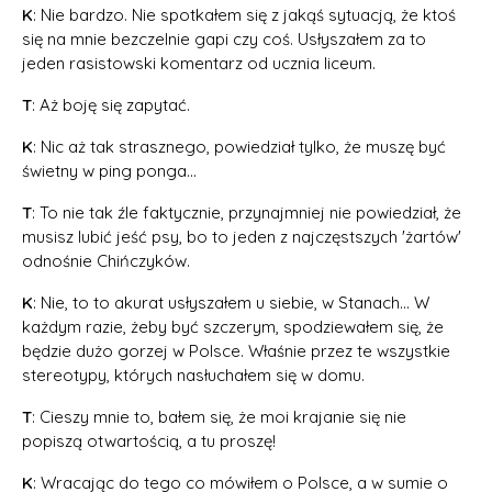
K
: Nie bardzo. Nie spotkałem się z jakąś sytuacją, że ktoś
się na mnie bezczelnie gapi czy coś. Usłyszałem za to
jeden rasistowski komentarz od ucznia liceum.
T
: Aż boję się zapytać.
K
: Nic aż tak strasznego, powiedział tylko, że muszę być
świetny w ping ponga...
T
: To nie tak źle faktycznie, przynajmniej nie powiedział, że
musisz lubić jeść psy, bo to jeden z najczęstszych 'żartów'
odnośnie Chińczyków.
K
: Nie, to to akurat usłyszałem u siebie, w Stanach... W
każdym razie, żeby być szczerym, spodziewałem się, że
będzie dużo gorzej w Polsce. Właśnie przez te wszystkie
stereotypy, których nasłuchałem się w domu.
T
: Cieszy mnie to, bałem się, że moi krajanie się nie
popiszą otwartością, a tu proszę!
K
: Wracając do tego co mówiłem o Polsce, a w sumie o