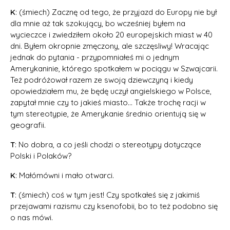
K
: (śmiech) Zacznę od tego, że przyjazd do Europy nie był
dla mnie aż tak szokujący, bo wcześniej byłem na
wycieczce i zwiedziłem około 20 europejskich miast w 40
dni. Byłem okropnie zmęczony, ale szczęsliwy! Wracając
jednak do pytania - przypomniałeś mi o jednym
Amerykaninie, którego spotkałem w pociągu w Szwajcarii.
Też podróżował razem ze swoją dziewczyną i kiedy
opowiedziałem mu, że będę uczył angielskiego w Polsce,
zapytał mnie czy to jakieś miasto... Także trochę racji w
tym stereotypie, że Amerykanie średnio orientują się w
geografii.
T
: No dobra, a co jeśli chodzi o stereotypy dotyczące
Polski i Polaków?
K
: Małómówni i mało otwarci.
T
: (śmiech) coś w tym jest! Czy spotkałeś się z jakimiś
przejawami razismu czy ksenofobii, bo to też podobno się
o nas mówi.