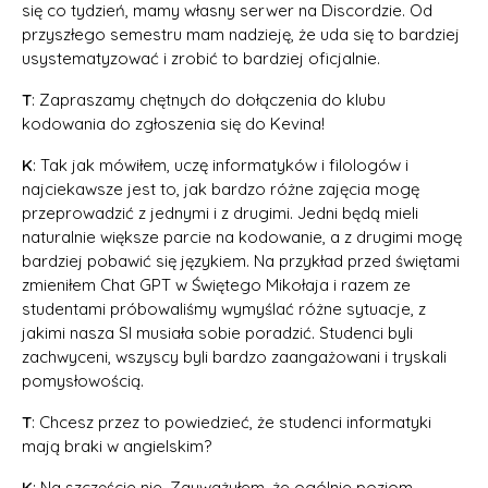
się co tydzień, mamy własny serwer na Discordzie. Od
przyszłego semestru mam nadzieję, że uda się to bardziej
usystematyzować i zrobić to bardziej oficjalnie.
T
: Zapraszamy chętnych do dołączenia do klubu
kodowania do zgłoszenia się do Kevina!
K
: Tak jak mówiłem, uczę informatyków i filologów i
najciekawsze jest to, jak bardzo różne zajęcia mogę
przeprowadzić z jednymi i z drugimi. Jedni będą mieli
naturalnie większe parcie na kodowanie, a z drugimi mogę
bardziej pobawić się językiem. Na przykład przed świętami
zmieniłem Chat GPT w Świętego Mikołaja i razem ze
studentami próbowaliśmy wymyślać różne sytuacje, z
jakimi nasza SI musiała sobie poradzić. Studenci byli
zachwyceni, wszyscy byli bardzo zaangażowani i tryskali
pomysłowością.
T
: Chcesz przez to powiedzieć, że studenci informatyki
mają braki w angielskim?
K
: Na szczęście nie. Zauważyłem, że ogólnie poziom