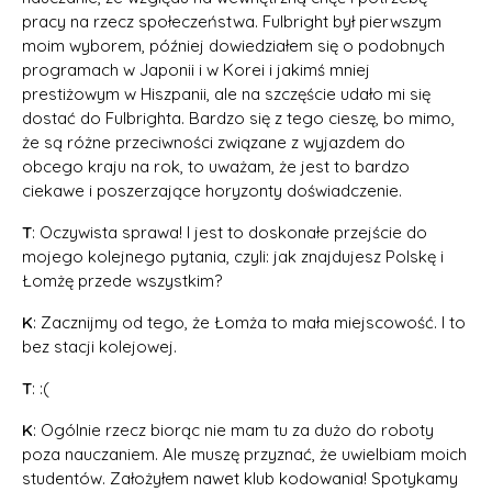
pracy na rzecz społeczeństwa. Fulbright był pierwszym
moim wyborem, później dowiedziałem się o podobnych
programach w Japonii i w Korei i jakimś mniej
prestiżowym w Hiszpanii, ale na szczęście udało mi się
dostać do Fulbrighta. Bardzo się z tego cieszę, bo mimo,
że są różne przeciwności związane z wyjazdem do
obcego kraju na rok, to uważam, że jest to bardzo
ciekawe i poszerzające horyzonty doświadczenie.
T
: Oczywista sprawa! I jest to doskonałe przejście do
mojego kolejnego pytania, czyli: jak znajdujesz Polskę i
Łomżę przede wszystkim?
K
: Zacznijmy od tego, że Łomża to mała miejscowość. I to
bez stacji kolejowej.
T
: :(
K
: Ogólnie rzecz biorąc nie mam tu za dużo do roboty
poza nauczaniem. Ale muszę przyznać, że uwielbiam moich
studentów. Założyłem nawet klub kodowania! Spotykamy