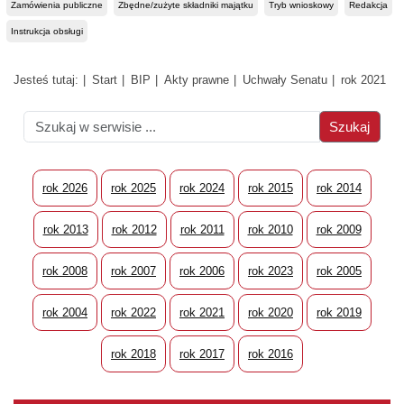
Zamówienia publiczne
Zbędne/zużyte składniki majątku
Tryb wnioskowy
Redakcja
Instrukcja obsługi
Jesteś tutaj:
Start
BIP
Akty prawne
Uchwały Senatu
rok 2021
rok 2026
rok 2025
rok 2024
rok 2015
rok 2014
rok 2013
rok 2012
rok 2011
rok 2010
rok 2009
rok 2008
rok 2007
rok 2006
rok 2023
rok 2005
rok 2004
rok 2022
rok 2021
rok 2020
rok 2019
rok 2018
rok 2017
rok 2016