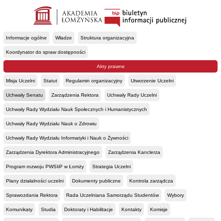
Informacje ogólne
Władze
Struktura organizacyjna
Koordynator do spraw dostępności
Akty prawne
Misja Uczelni
Statut
Regulamin organizacyjny
Utworzenie Uczelni
Uchwały Senatu
Zarządzenia Rektora
Uchwały Rady Uczelni
Uchwały Rady Wydziału Nauk Społecznych i Humanistycznych
Uchwały Rady Wydziału Nauk o Zdrowiu
Uchwały Rady Wydziału Informatyki i Nauk o Żywności
Zarządzenia Dyrektora Administracyjnego
Zarządzenia Kanclerza
Program rozwoju PWSIiP w Łomży
Strategia Uczelni
Plany działalności uczelni
Dokumenty publiczne
Kontrola zarządcza
Sprawozdania Rektora
Rada Uczelniana Samorządu Studentów
Wybory
Komunikaty
Studia
Doktoraty i Habilitacje
Kontakty
Komisje