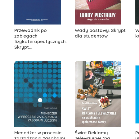
Przewodnik po
Wady postawy. Skrypt
W
zabiegach
dla studentów
k
fizykoterapeutycznych.
Skrypt...
Menedżer w procesie
Świat Reklamy
P
zarządzania zasobami
Telewizyjnej (na
u