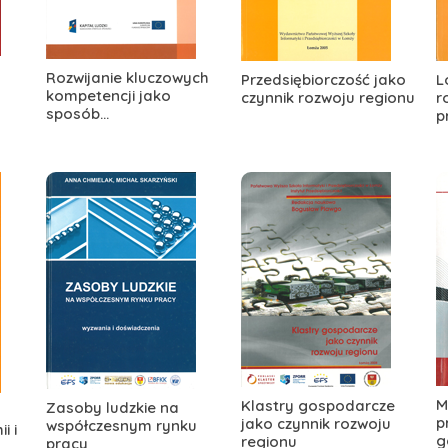
Rozwijanie kluczowych
Przedsiębiorczość jako
L
kompetencji jako
czynnik rozwoju regionu
r
sposób...
p
M
Klastry gospodarcze
Zasoby ludzkie na
p
jako czynnik rozwoju
współczesnym rynku
i i
g
regionu
pracy