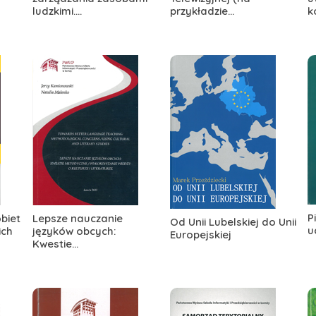
ludzkimi....
przykładzie...
k
P
biet
Lepsze nauczanie
Od Unii Lubelskiej do Unii
u
ich
języków obcych:
Europejskiej
Kwestie...