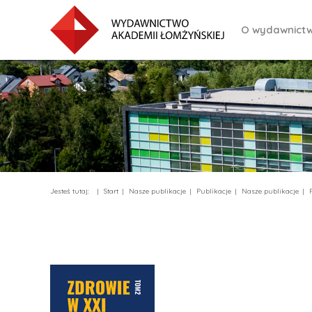
O wydawnictw
Jesteś tutaj:
Start
Nasze publikacje
Publikacje
Nasze publikacje