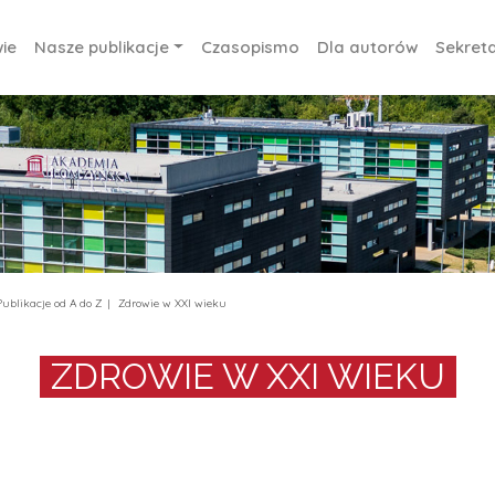
ie
Nasze publikacje
Czasopismo
Dla autorów
Sekreta
Publikacje od A do Z
Zdrowie w XXI wieku
ZDROWIE W XXI WIEKU