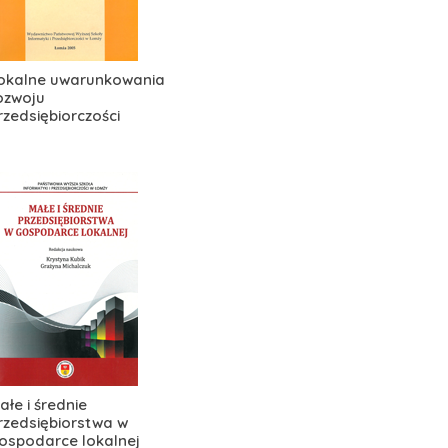
okalne uwarunkowania
ozwoju
rzedsiębiorczości
ałe i średnie
rzedsiębiorstwa w
ospodarce lokalnej