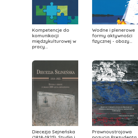
Kompetencje do
Wodne i plenerowe
komunikacji
formy aktywności
międzykulturowej w
fizycznej - obozy...
pracy...
Diecezja Sejneńska
Prawnoustrojowa
(1818-1925). Studia i
pozycja Prezydenta