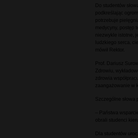
Do studentów słowa
podkreślając ogrom
potrzebuje pielęgni
medycyny, postęp t
niezwykle istotne,
ludzkiego serca, ci
mówił Rektor.
Prof. Dariusz Suro
Zdrowiu, wykładow
zdrowia współpracu
zaangażowanie w ks
Szczególne słowa p
– Państwa wsparcie
obrali studenci kie
Dla studentów uroc