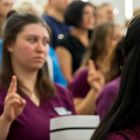
tradycją, ale prze
z nich podkreślało,
zawsze jako znak w
drugiemu człowieko