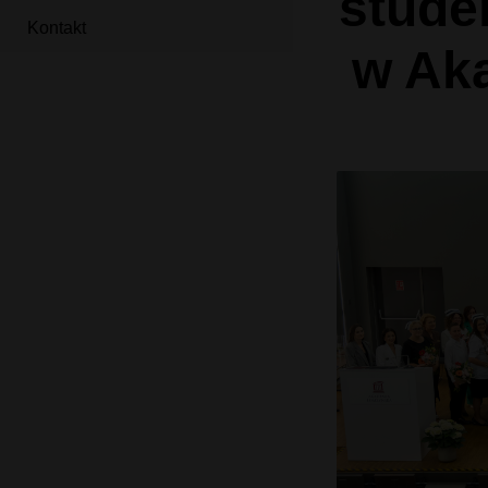
stude
Kontakt
w Ak