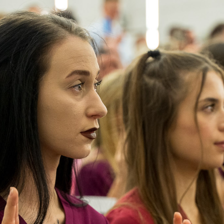
de wszystkim ważnym i symbolicznym momentem w życiu. Wielu
 że chwila nałożenia czepka pozostanie w ich pamięci na
ejścia do grona osób gotowych nieść pomoc, troskę i wsparcie
wi.