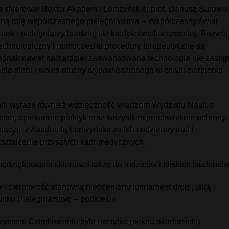
 skierował Rektor Akademii Łomżyńskiej prof. Dariusz Surowik
ną rolę współczesnego pielęgniarstwa – Współczesny świat
arek i pielęgniarzy bardziej niż kiedykolwiek wcześniej. Rozwój
echnologiczny i nowoczesne procedury terapeutyczne są
 jednak nawet najbardziej zaawansowana technologia nie zastąp
epła dłoni i słowa otuchy wypowiedzianego w chwili cierpienia 
wik wyraził również wdzięczność władzom Wydziału Nauk o
com, opiekunom praktyk oraz wszystkim pracownikom ochrony
jącym z Akademią Łomżyńską za ich codzienny trud i
ztałcenie przyszłych kadr medycznych.
odziękowania skierował także do rodziców i bliskich studentów
 i cierpliwość stanowią nieoceniony fundament drogi, jaką
runku Pielęgniarstwo – podkreślił.
zystość Czepkowania była nie tylko piękną akademicką