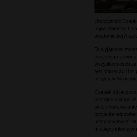
Uroczystość Czepko
najważniejszych i 
akademickiej Akade
To wyjątkowy momen
przyszłego zawodu,
wszystkich osób z
tym roku w auli im.
otrzymały 64 osoby
Czepek od lat pozo
pielęgniarskiego. P
tylko uhonorowanie
przyjęcie odpowiedz
„czepkowanych” stu
miesięcy intensywn