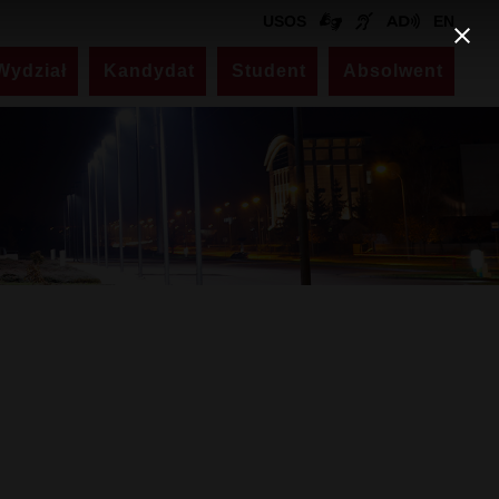
USOS
EN
Wydział
Kandydat
Student
Absolwent
Kontakt
Dziekanat
ul. Akademicka 14
pokój nr 330 (III piętro)