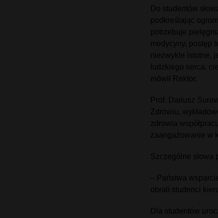
Do studentów słowa
podkreślając ogrom
potrzebuje pielęgni
medycyny, postęp t
niezwykle istotne,
ludzkiego serca, ci
mówił Rektor.
Prof. Dariusz Suro
Zdrowiu, wykładow
zdrowia współpracu
zaangażowanie w ks
Szczególne słowa p
– Państwa wsparcie
obrali studenci kie
Dla studentów uroc