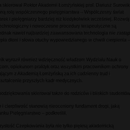
 skierował Rektor Akademii Łomżyńskiej prof. Dariusz Surowik
ną rolę współczesnego pielęgniarstwa – Współczesny świat
arek i pielęgniarzy bardziej niż kiedykolwiek wcześniej. Rozwój
echnologiczny i nowoczesne procedury terapeutyczne są
 jednak nawet najbardziej zaawansowana technologia nie zastąp
epła dłoni i słowa otuchy wypowiedzianego w chwili cierpienia 
wik wyraził również wdzięczność władzom Wydziału Nauk o
com, opiekunom praktyk oraz wszystkim pracownikom ochrony
jącym z Akademią Łomżyńską za ich codzienny trud i
ztałcenie przyszłych kadr medycznych.
odziękowania skierował także do rodziców i bliskich studentów
 i cierpliwość stanowią nieoceniony fundament drogi, jaką
runku Pielęgniarstwo – podkreślił.
zystość Czepkowania była nie tylko piękną akademicką