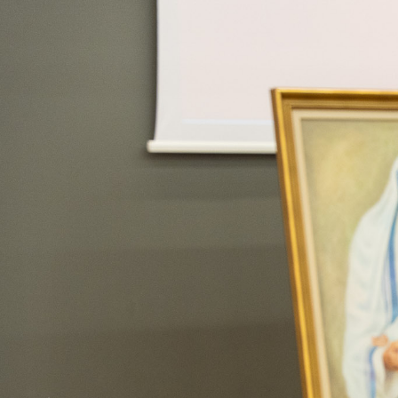
tradycją, ale prze
z nich podkreślało,
zawsze jako znak w
drugiemu człowieko