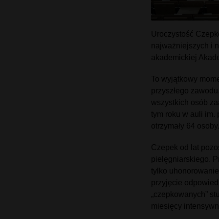
Uroczystość Czepko
najważniejszych i 
akademickiej Akade
To wyjątkowy momen
przyszłego zawodu,
wszystkich osób z
tym roku w auli im.
otrzymały 64 osoby
Czepek od lat pozo
pielęgniarskiego. P
tylko uhonorowanie
przyjęcie odpowiedz
„czepkowanych” stu
miesięcy intensywn