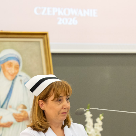
de wszystkim ważnym i symbolicznym momentem w życiu. Wielu
 że chwila nałożenia czepka pozostanie w ich pamięci na
ejścia do grona osób gotowych nieść pomoc, troskę i wsparcie
wi.