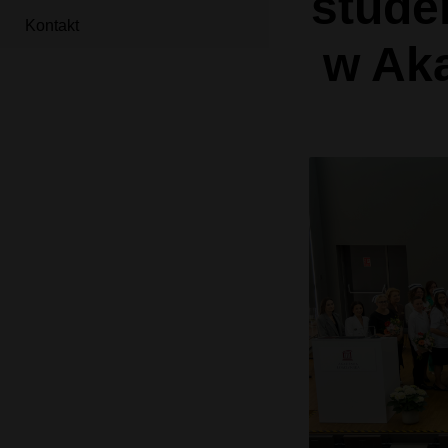
stude
Kontakt
w Ak