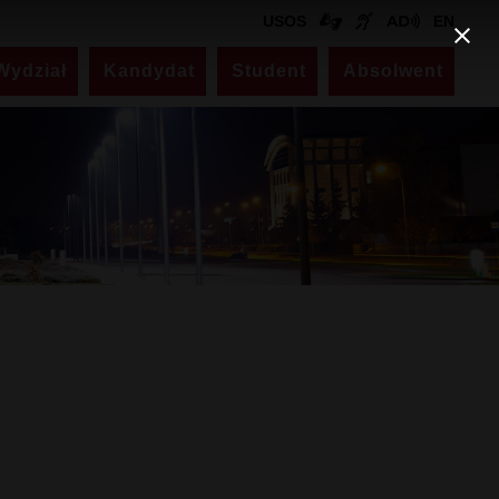
USOS
EN
Wydział
Kandydat
Student
Absolwent
Kontakt
Dziekanat
ul. Akademicka 14
pokój nr 330 (III piętro)