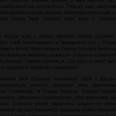
ury medyczne, zakładać opatrunki, a także zapoznać się 
jalistycznych sal symulacyjnych. Program zajęć obejmowa
pieki pediatrycznej oraz podstawy ratownictwa medycznego, c
nikom jeszcze lepiej zrozumieć realia pracy w zawodac
 Wydział Nauk o Zdrowiu odwiedzili również uczniowie 
społu Szkół Samorządowych w Nowogrodzie oraz z Zespoł
lnego w Wiźnie. Oprócz wizyty w Centrum Symulacji Medyczne
ich dodatkowe aktywności edukacyjne. Uczniowie uczestniczyl
y Rożniaty z Zakładu Dietetyki pt. „Czy wiesz co jesz?”, któr
ienia związane ze świadomym odżywianiem.
zwiedzili także Pracownie Kosmetologii, gdzie o specyfic
odstawowych zasadach pielęgnacji skóry opowiedział
adu Kosmetologii, dr Patrycja Mościcka. Kolejnym punkte
zentacja Laboratorium Dydaktycznego, którą poprowadził mg
iński. Uczestnicy poznali zagadnienia związane ze zdrow
iedzieli się, jakie kompetencje zdobywają studenci kierunkó