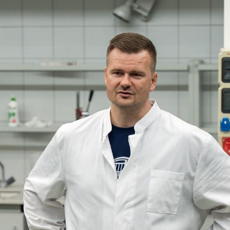
ści i żywienie człowieka oraz Bezpieczeństwo i certyfikacj
jemy wszystkim nauczycielom i pracownikom Wydziału Nauk 
wanie i stworzenie inspirującej przestrzeni do nauki.
 wszystkim uczniom i ich opiekunom za odwiedziny – cieszym
aństwa gościć w Akademii Łomżyńskiej!