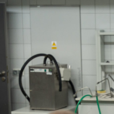
Technologia żywno
żywności.
Serdecznie dzięku
Zdrowiu za zaangażo
Dziękujemy również
się, że mogliśmy P