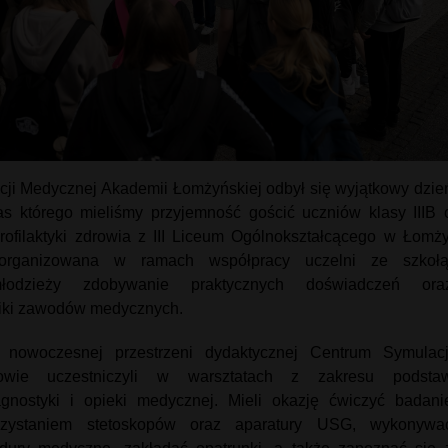
ji Medycznej Akademii Łomżyńskiej odbył się wyjątkowy dzie
as którego mieliśmy przyjemność gościć uczniów klasy IIIB 
 profilaktyki zdrowia z III Liceum Ogólnokształcącego w Łomży
zorganizowana w ramach współpracy uczelni ze szkołą
młodzieży zdobywanie praktycznych doświadczeń ora
iki zawodów medycznych.
nowoczesnej przestrzeni dydaktycznej Centrum Symulacj
owie uczestniczyli w warsztatach z zakresu podsta
iagnostyki i opieki medycznej. Mieli okazję ćwiczyć badani
rzystaniem stetoskopów oraz aparatury USG, wykonywa