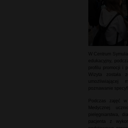
W Centrum Symulac
edukacyjny, podcz
profilu promocji i
Wizyta została 
umożliwiającej 
poznawanie specyf
Podczas zajęć w 
Medycznej uczni
pielęgniarstwa, d
pacjenta z wyko