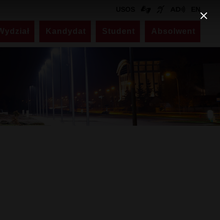
USOS
EN
Wydział
Kandydat
Student
Absolwent
Kontakt
Dziekanat
ul. Akademicka 14
pokój nr 330 (III piętro)