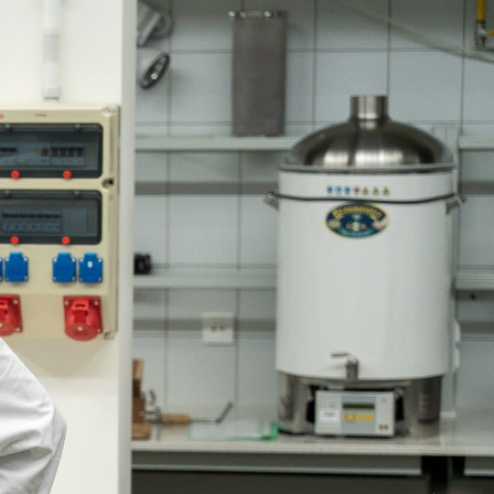
a
o
y