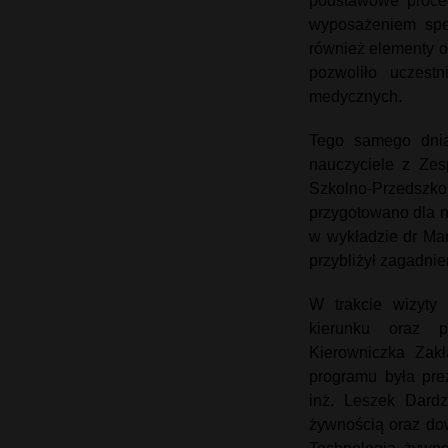
podstawowe proced
wyposażeniem spec
również elementy o
pozwoliło uczest
medycznych.
Tego samego dnia
nauczyciele z Ze
Szkolno-Przedszko
przygotowano dla n
w wykładzie dr Mart
przybliżył zagadn
W trakcie wizyty 
kierunku oraz p
Kierowniczka Zakł
programu była pre
inż. Leszek Dardz
żywnością oraz dow