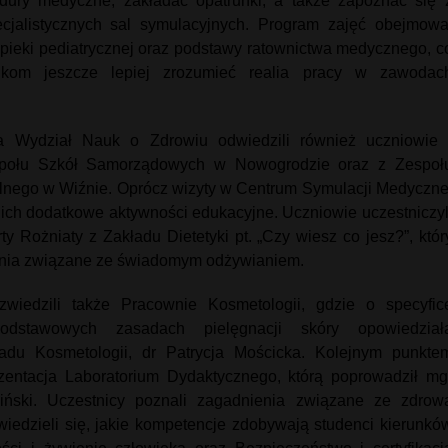
ury medyczne, zakładać opatrunki, a także zapoznać się 
jalistycznych sal symulacyjnych. Program zajęć obejmowa
pieki pediatrycznej oraz podstawy ratownictwa medycznego, c
nikom jeszcze lepiej zrozumieć realia pracy w zawodac
 Wydział Nauk o Zdrowiu odwiedzili również uczniowie 
społu Szkół Samorządowych w Nowogrodzie oraz z Zespoł
lnego w Wiźnie. Oprócz wizyty w Centrum Symulacji Medyczne
ich dodatkowe aktywności edukacyjne. Uczniowie uczestniczyl
y Rożniaty z Zakładu Dietetyki pt. „Czy wiesz co jesz?”, któr
ienia związane ze świadomym odżywianiem.
zwiedzili także Pracownie Kosmetologii, gdzie o specyfic
odstawowych zasadach pielęgnacji skóry opowiedział
adu Kosmetologii, dr Patrycja Mościcka. Kolejnym punkte
zentacja Laboratorium Dydaktycznego, którą poprowadził mg
iński. Uczestnicy poznali zagadnienia związane ze zdrow
iedzieli się, jakie kompetencje zdobywają studenci kierunkó