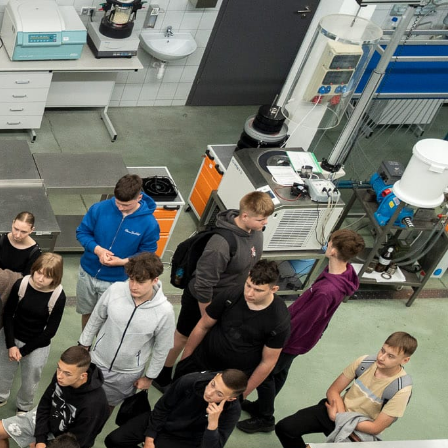
a
o
y