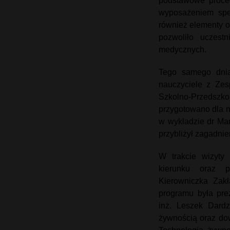
podstawowe proced
wyposażeniem spec
również elementy o
pozwoliło uczest
medycznych.
Tego samego dnia
nauczyciele z Ze
Szkolno-Przedszko
przygotowano dla n
w wykładzie dr Mart
przybliżył zagadn
W trakcie wizyty 
kierunku oraz p
Kierowniczka Zakł
programu była pre
inż. Leszek Dardz
żywnością oraz dow