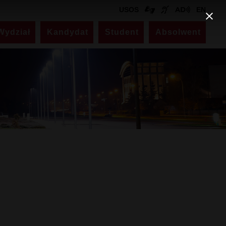
USOS
EN
Wydział
Kandydat
Student
Absolwent
Kontakt
Dziekanat
ul. Akademicka 14
pokój nr 330 (III piętro)