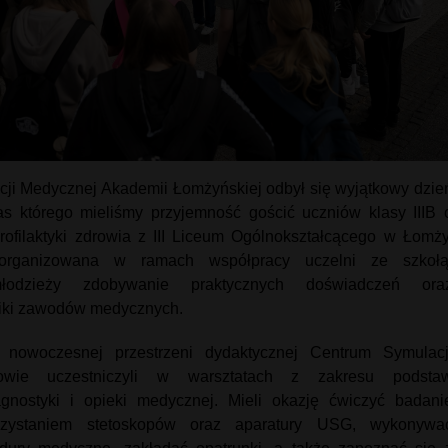
ji Medycznej Akademii Łomżyńskiej odbył się wyjątkowy dzie
as którego mieliśmy przyjemność gościć uczniów klasy IIIB 
 profilaktyki zdrowia z III Liceum Ogólnokształcącego w Łomży
zorganizowana w ramach współpracy uczelni ze szkołą
młodzieży zdobywanie praktycznych doświadczeń ora
iki zawodów medycznych.
nowoczesnej przestrzeni dydaktycznej Centrum Symulacj
owie uczestniczyli w warsztatach z zakresu podsta
iagnostyki i opieki medycznej. Mieli okazję ćwiczyć badani
rzystaniem stetoskopów oraz aparatury USG, wykonywa