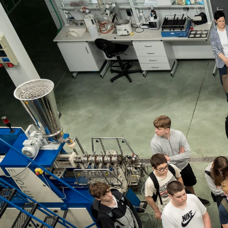
Technologia żywno
żywności.
Serdecznie dzięku
Zdrowiu za zaangażo
Dziękujemy również
się, że mogliśmy P