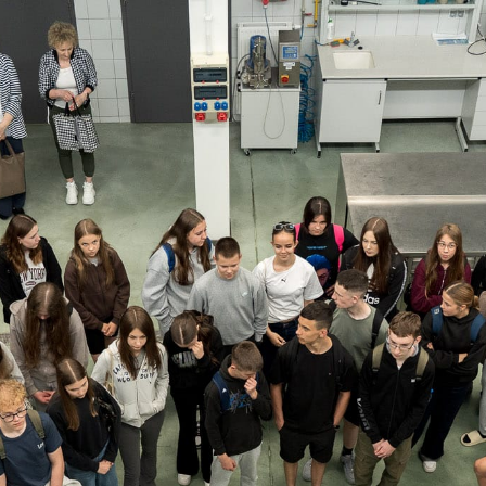
ści i żywienie człowieka oraz Bezpieczeństwo i certyfikacj
jemy wszystkim nauczycielom i pracownikom Wydziału Nauk 
wanie i stworzenie inspirującej przestrzeni do nauki.
 wszystkim uczniom i ich opiekunom za odwiedziny – cieszym
aństwa gościć w Akademii Łomżyńskiej!