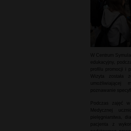
W Centrum Symulac
edukacyjny, podcz
profilu promocji i
Wizyta została 
umożliwiającej 
poznawanie specyf
Podczas zajęć w 
Medycznej uczni
pielęgniarstwa, d
pacjenta z wyko