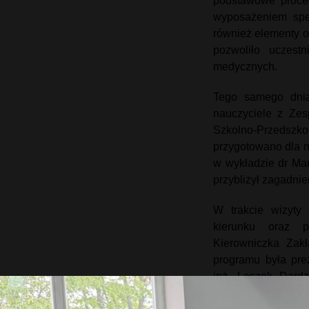
podstawowe proced
wyposażeniem spec
również elementy o
pozwoliło uczest
medycznych.
Tego samego dnia
nauczyciele z Ze
Szkolno-Przedszko
przygotowano dla n
w wykładzie dr Mart
przybliżył zagadn
W trakcie wizyty 
kierunku oraz p
Kierowniczka Zakł
programu była pre
inż. Leszek Dardz
żywnością oraz dow