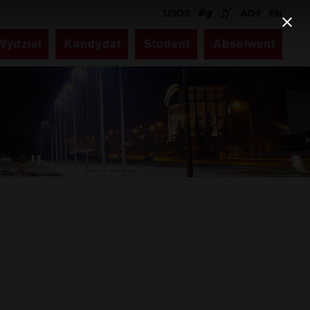
USOS
EN
Wydział
Kandydat
Student
Absolwent
Kontakt
Dziekanat
ul. Akademicka 14
pokój nr 330 (III piętro)