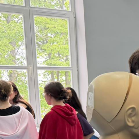
Technologia żywno
żywności.
Serdecznie dzięku
Zdrowiu za zaangażo
Dziękujemy również
się, że mogliśmy P