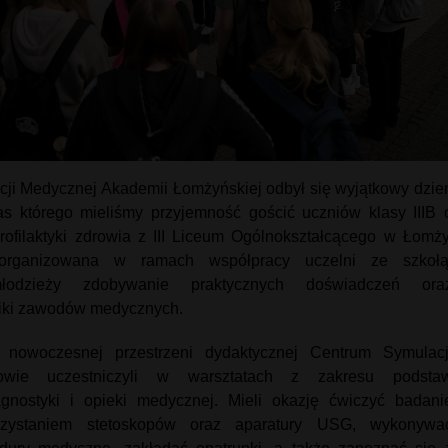
ji Medycznej Akademii Łomżyńskiej odbył się wyjątkowy dzie
as którego mieliśmy przyjemność gościć uczniów klasy IIIB 
 profilaktyki zdrowia z III Liceum Ogólnokształcącego w Łomży
zorganizowana w ramach współpracy uczelni ze szkołą
młodzieży zdobywanie praktycznych doświadczeń ora
iki zawodów medycznych.
nowoczesnej przestrzeni dydaktycznej Centrum Symulacj
owie uczestniczyli w warsztatach z zakresu podsta
iagnostyki i opieki medycznej. Mieli okazję ćwiczyć badani
rzystaniem stetoskopów oraz aparatury USG, wykonywa