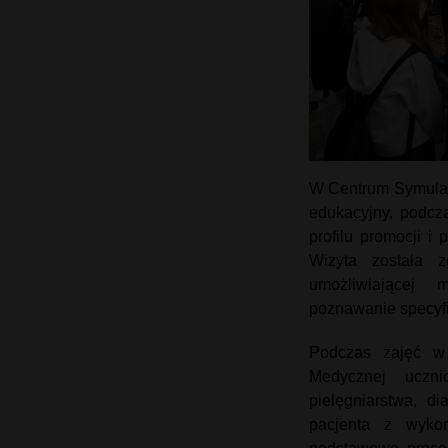
W Centrum Symulac
edukacyjny, podcz
profilu promocji i
Wizyta została 
umożliwiającej 
poznawanie specyf
Podczas zajęć w 
Medycznej uczni
pielęgniarstwa, d
pacjenta z wyko