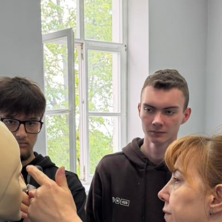
ści i żywienie człowieka oraz Bezpieczeństwo i certyfikacj
jemy wszystkim nauczycielom i pracownikom Wydziału Nauk 
wanie i stworzenie inspirującej przestrzeni do nauki.
 wszystkim uczniom i ich opiekunom za odwiedziny – cieszym
aństwa gościć w Akademii Łomżyńskiej!