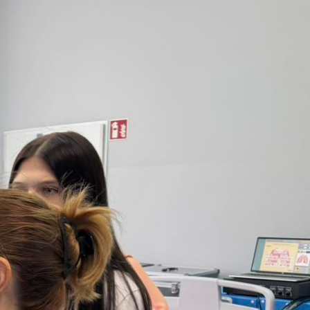
a
o
y