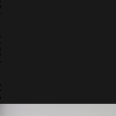
z
ł
o
h
i
u
j
i
y
e
a
m
r
ą
w