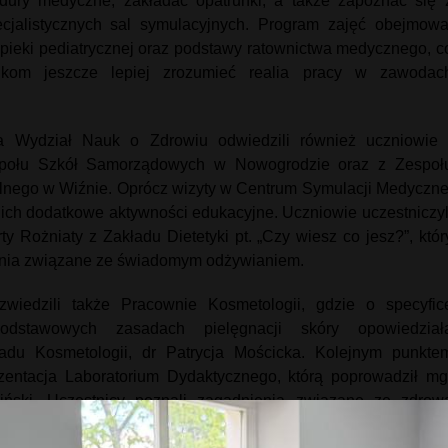
ury medyczne, zakładać opatrunki, a także zapoznać się 
jalistycznych sal symulacyjnych. Program zajęć obejmowa
pieki pediatrycznej oraz podstawy ratownictwa medycznego, c
nikom jeszcze lepiej zrozumieć realia pracy w zawodac
 Wydział Nauk o Zdrowiu odwiedzili również uczniowie 
społu Szkół Samorządowych w Nowogrodzie oraz z Zespoł
lnego w Wiźnie. Oprócz wizyty w Centrum Symulacji Medyczne
ich dodatkowe aktywności edukacyjne. Uczniowie uczestniczyl
y Rożniaty z Zakładu Dietetyki pt. „Czy wiesz co jesz?”, któr
ienia związane ze świadomym odżywianiem.
zwiedzili także Pracownie Kosmetologii, gdzie o specyfic
odstawowych zasadach pielęgnacji skóry opowiedział
adu Kosmetologii, dr Patrycja Mościcka. Kolejnym punkte
zentacja Laboratorium Dydaktycznego, którą poprowadził mg
iński. Uczestnicy poznali zagadnienia związane ze zdrow
iedzieli się, jakie kompetencje zdobywają studenci kierunkó