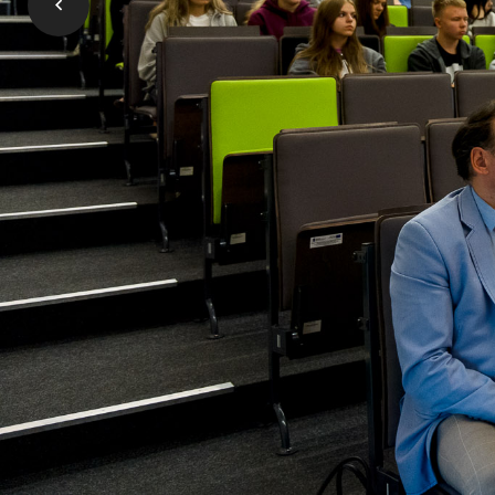
Rucianem-Nidzie. - 
wiemy, że to fajna 
mięsa z laboratoriu
części towarzyszące
leżaczkami i muzyk
wyhodowanej wieprz
technologicznej w 
żywienie człowieka 
II Kampanię Edukac
Prorektor ds. Nauk
Chojnowska, prof. A
Dąbrowski, prezes 
półroczu otworzy 
zaprasza absolwent
żywienie człowieka 
Organizatorami wyd
Akademii Łomżyńsk