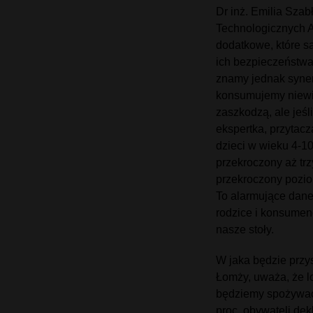
Dr inż. Emilia Sza
Technologicznych A
dodatkowe, które s
ich bezpieczeństwa
znamy jednak syner
konsumujemy niewie
zaszkodzą, ale jeśl
ekspertka, przytac
dzieci w wieku 4-1
przekroczony aż trz
przekroczony pozio
To alarmujące dane
rodzice i konsumenc
nasze stoły.
W jaka będzie przy
Łomży, uważa, że l
będziemy spożywać t
proc. obywateli dek