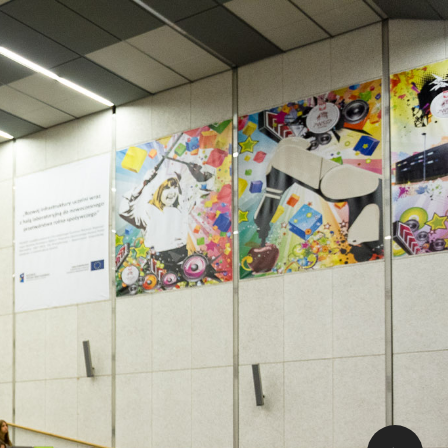
a
.
h
e