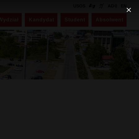
USOS
EN
Wydział
Kandydat
Student
Absolwent