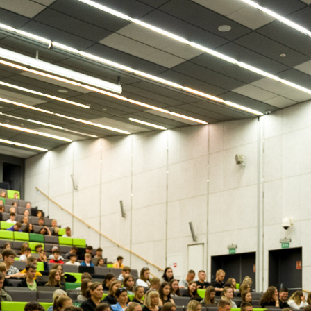
ologii przetwórstwa spożywczego nie składa broni i hoduje
m. Mówił o tym dr inż. Bartosz Kruszewski. – Pierwsza globaln
tórej zaprezentowano mięso wyhodowane z komórek
ła się w 2013 roku. Dziś już w dwóch państwach – USA i
ło ono dopuszczone do obrotu – mówił ekspert i dodawał, że np
ing planuje do 2031 roku, aby 50 procent używanego przez nic
laboratorium. Dr inż. Bartosz Kruszewski przytaczał wiele
tworzenie „nieśmiertelnych komórek macierzystych”, formowani
 w laboratorium w steki, szynki i parówki za pomocą druku
dować w laboratorium możemy każde mięso, nie tylko udko
olędwicę z lwa lub zebry, albo aligatora. I że czas takiej
ch do ośmiu tygodni, a przy optymalizacji procesu – ledwie
em wyhodowanie drobiu na farmie to 5-7 tygodni, w przypadku
ęcy, a wołowiny – aż 2 lata.
uczniowie, około czterysta osób zgromadzonych na auli
że setki łączące się wydarzeniem on-line ze swoich szkół.
hał przyjechali do Akademii Łomżyńskiej z Zespołu Szkół w