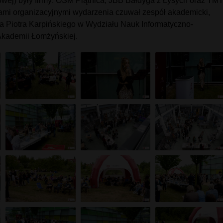
owej) były firmy: OSM Piątnica, JBB Bałdyga z Łysych oraz TM
ami organizacyjnymi wydarzenia czuwał zespół akademicki,
ra Piotra Karpińskiego w Wydziału Nauk Informatyczno-
Akademii Łomżyńskiej.