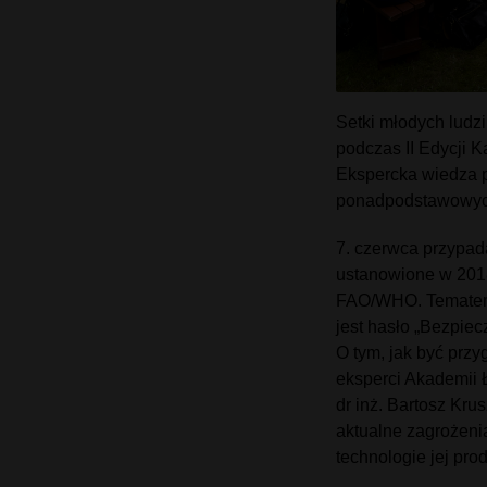
Setki młodych ludz
podczas II Edycji 
Ekspercka wiedza p
ponadpodstawowyc
7. czerwca przypad
ustanowione w 2018
FAO/WHO. Tematem 
jest hasło „Bezpie
O tym, jak być pr
eksperci Akademii 
dr inż. Bartosz Kru
aktualne zagrożeni
technologie jej pro