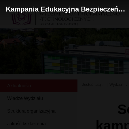
Kampania Edukacyjna Bezpieczeństwo żywności
Jesteś tutaj:
Wydział
Aktualności
Władze Wydziału
S
Struktura organizacyjna
kamp
Jakość kształcenia