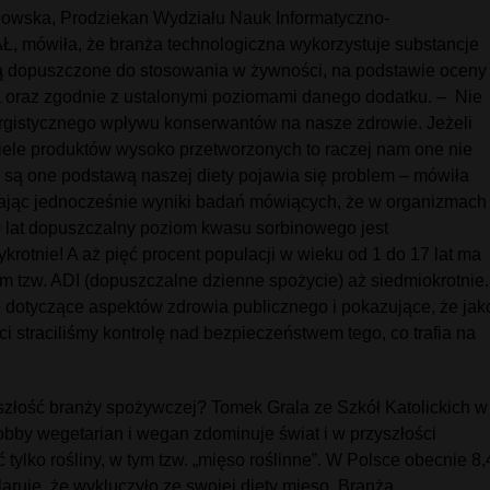
błowska, Prodziekan Wydziału Nauk Informatyczno-
Ł, mówiła, że branża technologiczna wykorzystuje substancje
ą dopuszczone do stosowania w żywności, na podstawie oceny
 oraz zgodnie z ustalonymi poziomami danego dodatku. – Nie
gistycznego wpływu konserwantów na nasze zdrowie. Jeżeli
le produktów wysoko przetworzonych to raczej nam one nie
i są one podstawą naszej diety pojawia się problem – mówiła
zając jednocześnie wyniki badań mówiących, że w organizmach
0 lat dopuszczalny poziom kwasu sorbinowego jest
ykrotnie! A aż pięć procent populacji w wieku od 1 do 17 lat ma
m tzw. ADI (dopuszczalne dzienne spożycie) aż siedmiokrotnie.
 dotyczące aspektów zdrowia publicznego i pokazujące, że jak
i straciliśmy kontrolę nad bezpieczeństwem tego, co trafia na
szłość branży spożywczej? Tomek Grala ze Szkół Katolickich w
obby wegetarian i wegan zdominuje świat i w przyszłości
ylko rośliny, w tym tzw. „mięso roślinne”. W Polsce obecnie 8,
laruje, że wykluczyło ze swojej diety mięso. Branża