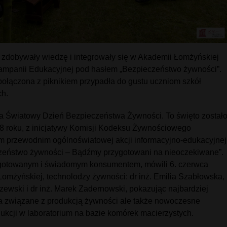
i zdobywały wiedzę i integrowały się w Akademii Łomżyńskiej
Kampanii Edukacyjnej pod hasłem „Bezpieczeństwo żywności”.
ołączona z piknikiem przypadła do gustu uczniom szkół
h.
a Światowy Dzień Bezpieczeństwa Żywności. To święto został
 roku, z inicjatywy Komisji Kodeksu Żywnościowego
przewodnim ogólnoświatowej akcji informacyjno-edukacyjnej
czeństwo żywności – Bądźmy przygotowani na nieoczekiwane”.
zygotowanym i świadomym konsumentem, mówili 6. czerwca
Łomżyńskiej, technolodzy żywności: dr inż. Emilia Szabłowska,
szewski i dr inż. Marek Zadernowski, pokazując najbardziej
a związane z produkcją żywności ale także nowoczesne
dukcji w laboratorium na bazie komórek macierzystych.