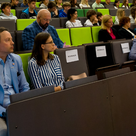
Jesteśmy tu po raz pierwszy, ale nasz kolega u was studiuje i
uczelni. Wykłady były ciekawe, chętnie bym spróbował takiego
m – mówili uczniowie klasy czwartej. I żartowali, że dobrze iż na
j kampanii edukacyjnej – a był nią piknik z kocykami,
ą na żywo – mięsne przekąski pochodziły z tradycyjnie
owiny, przetworzone na ultranowoczesnej uczytelnianej Hali
procesie dydaktycznym na kierunkach Technologia żywności i
oraz Bezpieczeństwo i certyfikacja żywności.
yjną pod hasłem „Bezpieczeństwo Żywności” otwierała
i i Współpracy z Zagranicą Akademii Łomżyńskiej dr hab. Sylwi
Ł. A w części oficjalnej głos zabierał także Wojciech
Edpol Food & Innovations, mówiąc, że firma w najbliższym
nowoczesne Centrum Badawczo – Rozwojowe, a do pracy w nim
ów Akademii Łomżyńskiej kierunków Technologia żywności i
oraz Bezpieczeństwo i certyfikacja żywności.
arzenia był Wydział Nauk Informatyczno-Technologicznych
iej oraz Samorząd Studentów AŁ. Sponsorami drugiej części