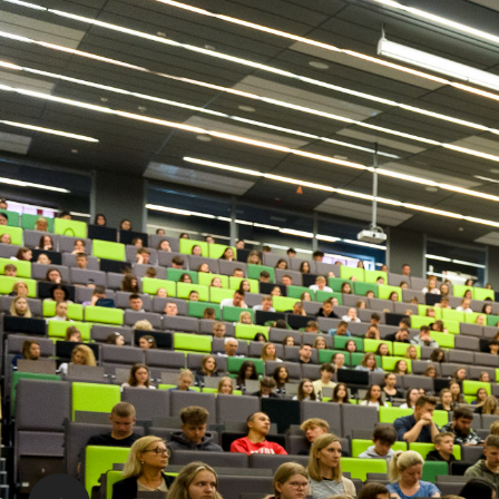
nowoczesnych techn
mięso w laboratoriu
konferencja, na k
macierzystych odby
Singapurze – zosta
sieciówka Burger K
mięsa pochodziło z 
ciekawych faktów: 
mięsa wyhodowanego
3D. Mówił, że wyho
kurczaka ale także p
produkcji to od dwó
osiem dni. Tymczas
wieprzowiny 6 miesi
Prelekcji słuchali 
akademickiej, a tak
Jakub, Janusz, Mic