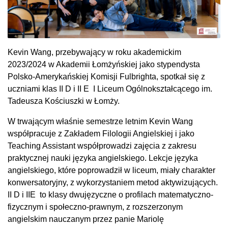
Kevin Wang, przebywający w roku akademickim
2023/2024 w Akademii Łomżyńskiej jako stypendysta
Polsko-Amerykańskiej Komisji Fulbrighta, spotkał się z
uczniami klas II D i II E I Liceum Ogólnokształcącego im.
Tadeusza Kościuszki w Łomży.
W trwającym właśnie semestrze letnim Kevin Wang
współpracuje z Zakładem Filologii Angielskiej i jako
Teaching Assistant współprowadzi zajęcia z zakresu
praktycznej nauki języka angielskiego. Lekcje języka
angielskiego, które poprowadził w liceum, miały charakter
konwersatoryjny, z wykorzystaniem metod aktywizujących.
II D i IIE to klasy dwujęzyczne o profilach matematyczno-
fizycznym i społeczno-prawnym, z rozszerzonym
angielskim nauczanym przez panie Mariolę