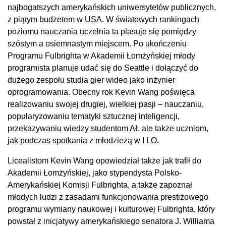
najbogatszych amerykańskich uniwersytetów publicznych,
z piątym budżetem w USA. W światowych rankingach
poziomu nauczania uczelnia ta plasuje się pomiędzy
szóstym a osiemnastym miejscem. Po ukończeniu
Programu Fulbrighta w Akademii Łomżyńskiej młody
programista planuje udać się do Seattle i dołączyć do
dużego zespołu studia gier wideo jako inżynier
oprogramowania. Obecny rok Kevin Wang poświęca
realizowaniu swojej drugiej, wielkiej pasji – nauczaniu,
popularyzowaniu tematyki sztucznej inteligencji,
przekazywaniu wiedzy studentom AŁ ale także uczniom,
jak podczas spotkania z młodzieżą w I LO.
Licealistom Kevin Wang opowiedział także jak trafił do
Akademii Łomżyńskiej, jako stypendysta Polsko-
Amerykańskiej Komisji Fulbrighta, a także zapoznał
młodych ludzi z zasadami funkcjonowania prestiżowego
programu wymiany naukowej i kulturowej Fulbrighta, który
powstał z inicjatywy amerykańskiego senatora J. Williama