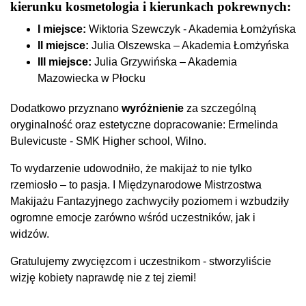
kierunku kosmetologia i kierunkach pokrewnych:
I miejsce:
Wiktoria Szewczyk - Akademia Łomżyńska
II miejsce:
Julia Olszewska – Akademia Łomżyńska
III miejsce:
Julia Grzywińska – Akademia
Mazowiecka w Płocku
Dodatkowo przyznano
wyróżnienie
za szczególną
oryginalność oraz estetyczne dopracowanie: Ermelinda
Bulevicuste - SMK Higher school, Wilno.
To wydarzenie udowodniło, że makijaż to nie tylko
rzemiosło – to pasja. I Międzynarodowe Mistrzostwa
Makijażu Fantazyjnego zachwyciły poziomem i wzbudziły
ogromne emocje zarówno wśród uczestników, jak i
widzów.
Gratulujemy zwycięzcom i uczestnikom - stworzyliście
wizję kobiety naprawdę nie z tej ziemi!