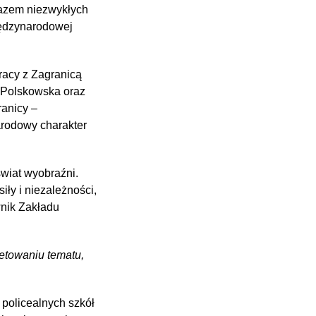
kazem niezwykłych
iędzynarodowej
racy z Zagranicą
 Polskowska oraz
ranicy –
arodowy charakter
wiat wyobraźni.
iły i niezależności,
nik Zakładu
etowaniu tematu,
policealnych szkół