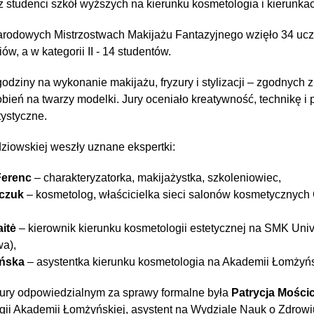
 studenci szkół wyższych na kierunku kosmetologia i kierunka
arodowych Mistrzostwach Makijażu Fantazyjnego wzięło 34 ucz
iów, a w kategorii II - 14 studentów.
godziny na wykonanie makijażu, fryzury i stylizacji – zgodnych 
ień na twarzy modelki. Jury oceniało kreatywność, technikę i 
tystyczne.
dziowskiej weszły uznane ekspertki:
Ferenc
– charakteryzatorka, makijażystka, szkoleniowiec,
czuk
– kosmetolog, właścicielka sieci salonów kosmetycznych
itė
– kierownik kierunku kosmetologii estetycznej na SMK Unive
wa),
ińska
– asystentka kierunku kosmetologia na Akademii Łomżyńs
ury odpowiedzialnym za sprawy formalne była
Patrycja Mości
ii Akademii Łomżyńskiej, asystent na Wydziale Nauk o Zdrowi