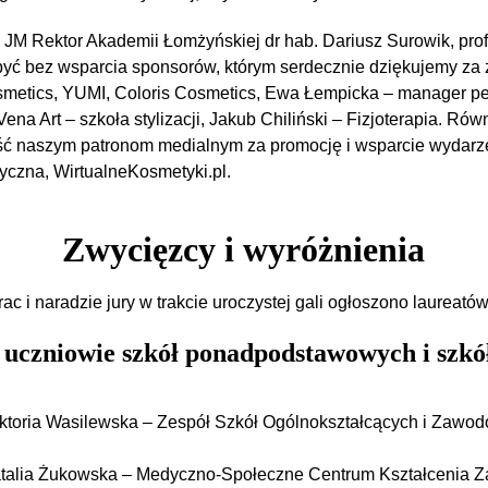
JM Rektor Akademii Łomżyńskiej dr hab. Dariusz Surowik, prof.
być bez wsparcia sponsorów, którym serdecznie dziękujemy za
smetics, YUMI, Coloris Cosmetics, Ewa Łempicka – manager pe
na Art – szkoła stylizacji, Jakub Chiliński – Fizjoterapia.​ Ró
ść naszym patronom medialnym za promocję i wsparcie wydarz
yczna, WirtualneKosmetyki.pl.
Zwycięzcy i wyróżnienia
ac i naradzie jury w trakcie uroczystej gali ogłoszono laureatów
– uczniowie szkół ponadpodstawowych i szkó
toria Wasilewska – Zespół Szkół Ogólnokształcących i Zawo
alia Żukowska – Medyczno-Społeczne Centrum Kształcenia 