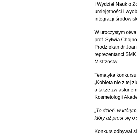
i Wydział Nauk o Z
umiejętności i wyo
integracji środowis
W uroczystym otwarc
prof. Sylwia Chojn
Prodziekan dr Joan
reprezentanci SMK U
Mistrzostw.
Tematyka konkursu 
„Kobieta nie z tej 
a także zwiastunem
Kosmetologii Akade
„To dzień, w który
który aż prosi się o
Konkurs odbywał si