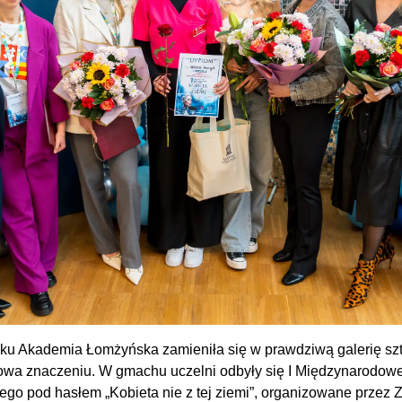
oku Akademia Łomżyńska zamieniła się w prawdziwą galerię szt
owa znaczeniu. W gmachu uczelni odbyły się I Międzynarodowe
ego pod hasłem „Kobieta nie z tej ziemi”, organizowane przez 