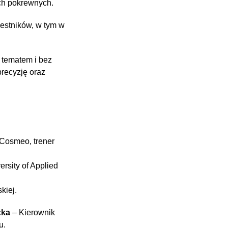
ch pokrewnych.
estników, w tym w
z tematem i bez
precyzję oraz
 Cosmeo, trener
rsity of Applied
kiej.
cka
– Kierownik
u.