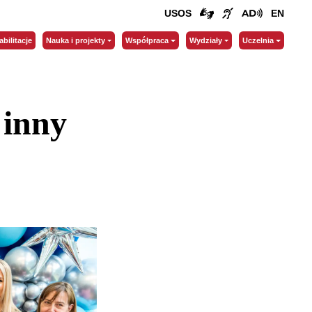
USOS
EN
abilitacje
Nauka i projekty
Współpraca
Wydziały
Uczelnia
 inny