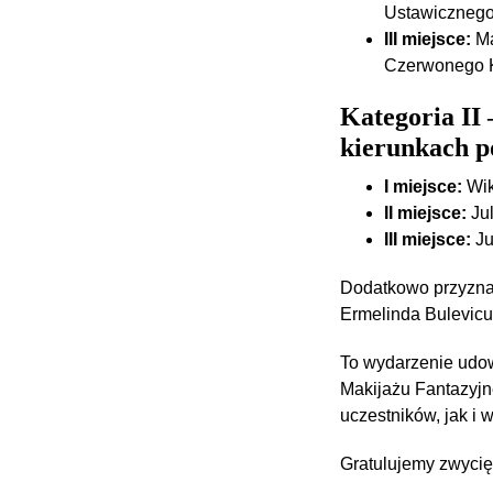
Ustawicznego
III miejsce:
Ma
Czerwonego 
Kategoria II 
kierunkach 
I miejsce:
Wik
II miejsce:
Ju
III miejsce:
Ju
Dodatkowo przyzn
Ermelinda Bulevicu
To wydarzenie udowo
Makijażu Fantazyj
uczestników, jak i 
Gratulujemy zwycięz