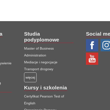
ia
Studia
Social m
podyplomowe
Master of Business
Administration
Mediacje i negocjacje
żywienie
Transport drogowy
więcej
e
Kursy i szkolenia
Certyfikat Pearson Test of
English
Organizacja Pomocy