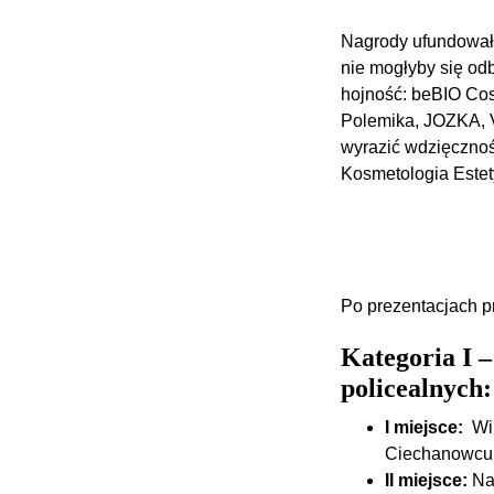
Nagrody ufundował 
nie mogłyby się od
hojność:​ beBIO Co
Polemika, JOZKA, Ve
wyrazić wdzięczno
Kosmetologia Estet
Po prezentacjach pr
Kategoria I 
policealnych:
I miejsce:
Wik
Ciechanowcu
II miejsce:
Nat