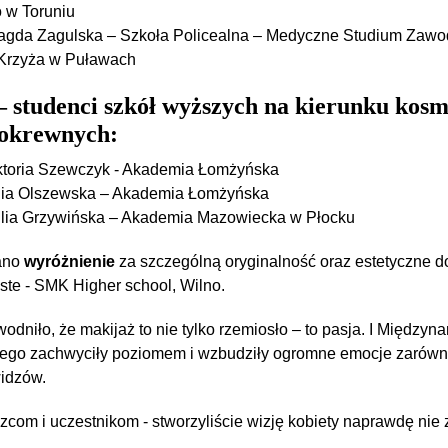
 w Toruniu
gda Zagulska – Szkoła Policealna – Medyczne Studium Zawo
Krzyża w Puławach
– studenci szkół wyższych na kierunku kosm
pokrewnych:
toria Szewczyk - Akademia Łomżyńska
lia Olszewska – Akademia Łomżyńska
lia Grzywińska – Akademia Mazowiecka w Płocku
ano
wyróżnienie
za szczególną oryginalność oraz estetyczne 
ste - SMK Higher school, Wilno.
dniło, że makijaż to nie tylko rzemiosło – to pasja. I Między
nego zachwyciły poziomem i wzbudziły ogromne emocje zarów
widzów.
com i uczestnikom - stworzyliście wizję kobiety naprawdę nie z 