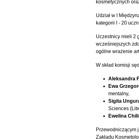
kosmetycznych oraz
Udział w I Międzyn
kategorii I - 20 uczn
Uczestnicy mieli 2 
wcześniejszych zdob
ogólne wrażenie ar
W skład komisji sę
Aleksandra 
Ewa Grzegor
mentalny,
Sigita Ungura
Sciences (Lit
Ewelina Chil
Przewodniczącym j
Zakładu Kosmetolog