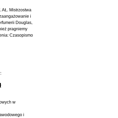
 AŁ. Mistrzostwa
 zaangażowanie i
rfumerii Douglas,
wnież pragniemy
enia:​ Czasopismo
:
ł
dowych w
Zawodowego i