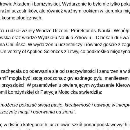
drowiu Akademii Łomżyńskiej. Wydarzenie to było nie tylko po
braźni uczestników, ale również ważnym krokiem w kierunku m
k kosmetologicznych.
iu udział wzięły Władze Uczelni: Prorektor ds. Nauki i Współp
owska oraz władze Wydziału Nauk o Zdrowiu – Dziekan dr Ewa
na Chilińska. W wydarzeniu uczestniczyli również goście z zag
niversity of Applied Sciences z Litwy, co podkreśliło międzyn
zachęcała do oderwania się od rzeczywistości i zanurzenia w ś
ziemi” mogła być istotą zrodzoną z gwiezdnego pyłu, manifestem s
 przyszłości. W przemówieniu otwierającym wydarzenie Kierow
mii Łomżyńskiej dr Patrycja Mościcka stwierdziła:
m możecie pokazać swoją pasję, kreatywność i odwagę w interpr
 szczyptę magii i oderwania od ziemi”.
ę w dwóch kategoriach: uczniowie szkół ponadpodstawowych i 