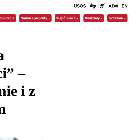
USOS
EN
abilitacje
Nauka i projekty
Współpraca
Wydziały
Uczelnia
a
i” –
ie i z
m