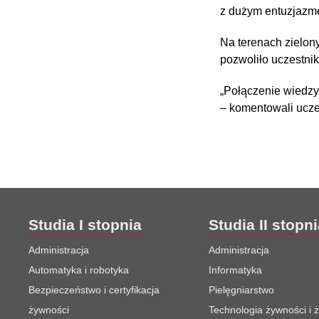
z dużym entuzjazm
Na terenach zielony
pozwoliło uczestnik
„Połączenie wiedzy,
– komentowali ucze
Studia I stopnia
Studia II stopn
Administracja
Administracja
Automatyka i robotyka
Informatyka
Bezpieczeństwo i certyfikacja
Pielęgniarstwo
żywności
Technologia żywności i 