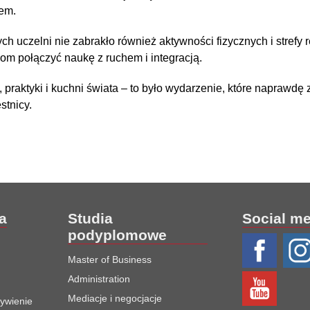
em.
ch uczelni nie zabrakło również aktywności fizycznych i strefy r
om połączyć naukę z ruchem i integracją.
 praktyki i kuchni świata – to było wydarzenie, które naprawd
stnicy.
ia
Studia
Social m
podyplomowe
Master of Business
Administration
Mediacje i negocjacje
żywienie