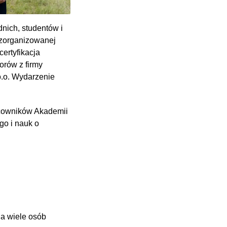
nich, studentów i
 zorganizowanej
ertyfikacja
orów z firmy
o.o. Wydarzenie
acowników Akademii
go i nauk o
 a wiele osób