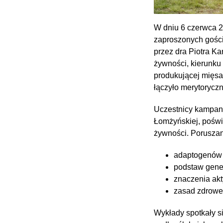
W dniu 6 czerwca 2
zaproszonych gośc
przez dra Piotra Ka
żywności, kierunku
produkującej mięsa
łączyło merytorycz
Uczestnicy kampan
Łomżyńskiej, poświ
żywności. Poruszan
adaptogenów 
podstaw genet
znaczenia akt
zasad zdrowe
Wykłady spotkały s