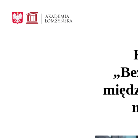
„Be
międz