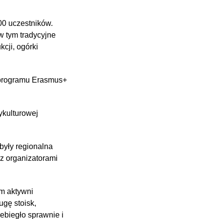
00 uczestników.
 tym tradycyjne
cji, ogórki
 programu Erasmus+
ykulturowej
były regionalna
 z organizatorami
ym aktywni
gę stoisk,
ebiegło sprawnie i