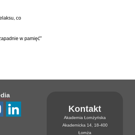
elaksu, co
ę zapadnie w pamięć”
edia
Kontakt
Akademia Łomżyńska
Akademicka 14, 18-400
Łomża