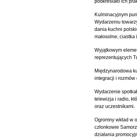
podkreślało ich prak
Kulminacyjnym punk
Wydarzeniu towarzy
dania kuchni polski
małosolne, ciastka 
Wyjątkowym elemen
reprezentujących Tu
Międzynarodowa kuch
integracji i rozmów
Wydarzenie spotkał
telewizja i radio, 
oraz uczestnikami.
Ogromny wkład w or
członkowie Samorzą
działania promocyjn