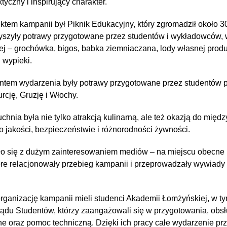
tyczny i inspirujący charakter.
tem kampanii był Piknik Edukacyjny, który zgromadził około 3
szyły potrawy przygotowane przez studentów i wykładowców, w
ej – grochówka, bigos, babka ziemniaczana, lody własnej produk
i wypieki.
tem wydarzenia były potrawy przygotowane przez studentów
rcję, Gruzję i Włochy.
nia była nie tylko atrakcją kulinarną, ale też okazją do międz
 o jakości, bezpieczeństwie i różnorodności żywności.
o się z dużym zainteresowaniem mediów – na miejscu obecne 
które relacjonowały przebieg kampanii i przeprowadzały wywiady
ganizację kampanii mieli studenci Akademii Łomżyńskiej, w t
du Studentów, którzy zaangażowali się w przygotowania, obsłu
e oraz pomoc techniczną. Dzięki ich pracy całe wydarzenie prz