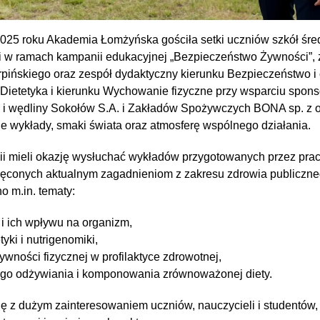
025 roku Akademia Łomżyńska gościła setki uczniów szkół śred
i w ramach kampanii edukacyjnej „Bezpieczeństwo Żywności”,
rpińskiego oraz zespół dydaktyczny kierunku Bezpieczeństwo i c
 Dietetyka i kierunku Wychowanie fizyczne przy wsparciu spons
 i wędliny Sokołów S.A. i Zakładów Spożywczych BONA sp. z 
ne wykłady, smaki świata oraz atmosferę wspólnego działania.
ii mieli okazję wysłuchać wykładów przygotowanych przez pr
ęconych aktualnym zagadnieniom z zakresu zdrowia publiczne
o m.in. tematy:
i ich wpływu na organizm,
yki i nutrigenomiki,
ywności fizycznej w profilaktyce zdrowotnej,
go odżywiania i komponowania zrównoważonej diety.
ię z dużym zainteresowaniem uczniów, nauczycieli i studentów,