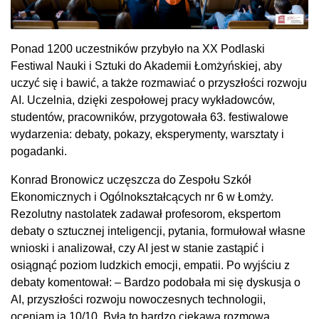
Ponad 1200 uczestników przybyło na XX Podlaski
Festiwal Nauki i Sztuki do Akademii Łomżyńskiej, aby
uczyć się i bawić, a także rozmawiać o przyszłości rozwoju
AI. Uczelnia, dzięki zespołowej pracy wykładowców,
studentów, pracowników, przygotowała 63. festiwalowe
wydarzenia: debaty, pokazy, eksperymenty, warsztaty i
pogadanki.
Konrad Bronowicz uczęszcza do Zespołu Szkół
Ekonomicznych i Ogólnokształcących nr 6 w Łomży.
Rezolutny nastolatek zadawał profesorom, ekspertom
debaty o sztucznej inteligencji, pytania, formułował własne
wnioski i analizował, czy AI jest w stanie zastąpić i
osiągnąć poziom ludzkich emocji, empatii. Po wyjściu z
debaty komentował: – Bardzo podobała mi się dyskusja o
AI, przyszłości rozwoju nowoczesnych technologii,
oceniam ją 10/10. Była to bardzo ciekawa rozmowa