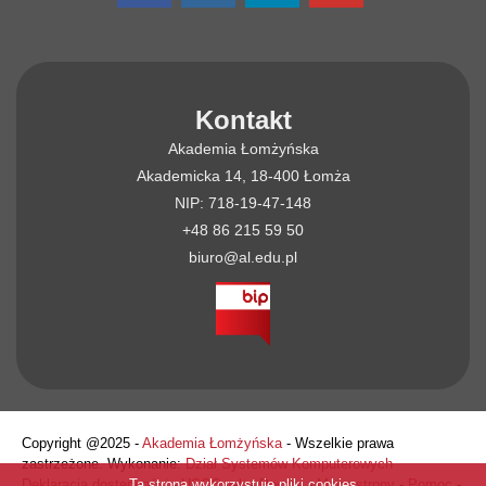
Kontakt
Akademia Łomżyńska
Akademicka 14, 18-400 Łomża
NIP: 718-19-47-148
+48 86 215 59 50
biuro@al.edu.pl
Copyright @2025 -
Akademia Łomżyńska
- Wszelkie prawa
zastrzeżone. Wykonanie:
Dział Systemów Komputerowych
Ta strona wykorzystuje pliki cookies
Deklaracja dostępności
-
USOSweb
-
Poczta
-
Mapa strony
-
Pomoc
-