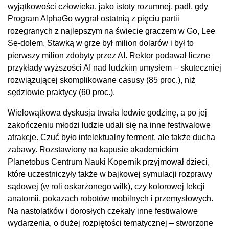
wyjątkowości człowieka, jako istoty rozumnej, padł, gdy
Program AlphaGo wygrał ostatnią z pięciu partii
rozegranych z najlepszym na świecie graczem w Go, Lee
Se-dolem. Stawką w grze był milion dolarów i był to
pierwszy milion zdobyty przez AI. Rektor podawał liczne
przykłady wyższości AI nad ludzkim umysłem – skuteczniej
rozwiązującej skomplikowane casusy (85 proc.), niż
sędziowie praktycy (60 proc.).
Wielowątkowa dyskusja trwała ledwie godzinę, a po jej
zakończeniu młodzi ludzie udali się na inne festiwalowe
atrakcje. Czuć było intelektualny ferment, ale także ducha
zabawy. Rozstawiony na kapusie akademickim
Planetobus Centrum Nauki Kopernik przyjmował dzieci,
które uczestniczyły także w bajkowej symulacji rozprawy
sądowej (w roli oskarżonego wilk), czy kolorowej lekcji
anatomii, pokazach robotów mobilnych i przemysłowych.
Na nastolatków i dorosłych czekały inne festiwalowe
wydarzenia, o dużej rozpiętości tematycznej – stworzone