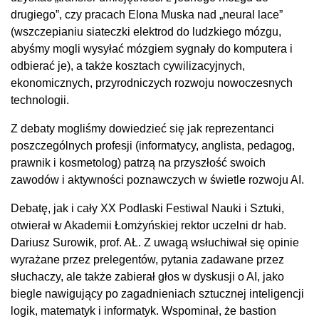
drugiego”, czy pracach Elona Muska nad „neural lace”
(wszczepianiu siateczki elektrod do ludzkiego mózgu,
abyśmy mogli wysyłać mózgiem sygnały do komputera i
odbierać je), a także kosztach cywilizacyjnych,
ekonomicznych, przyrodniczych rozwoju nowoczesnych
technologii.
Z debaty mogliśmy dowiedzieć się jak reprezentanci
poszczególnych profesji (informatycy, anglista, pedagog,
prawnik i kosmetolog) patrzą na przyszłość swoich
zawodów i aktywności poznawczych w świetle rozwoju AI.
Debatę, jak i cały XX Podlaski Festiwal Nauki i Sztuki,
otwierał w Akademii Łomżyńskiej rektor uczelni dr hab.
Dariusz Surowik, prof. AŁ. Z uwagą wsłuchiwał się opinie
wyrażane przez prelegentów, pytania zadawane przez
słuchaczy, ale także zabierał głos w dyskusji o AI, jako
biegle nawigujący po zagadnieniach sztucznej inteligencji
logik, matematyk i informatyk. Wspominał, że bastion