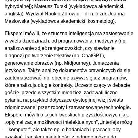
hybrydalnej); Mateusz Turski (wykładowca akademicki,
anglista). Wydział Nauk o Zdrowiu – dr n. o zdr. Joanna
Masłowska (wykładowca akademicki, kosmetolog).
Eksperci mówili, że sztuczna inteligencja ma zastosowanie
w wielu dziedzinach, od programowania, medycyny (np.
analizowanie zdjęć rentgenowskich, czy stawianie
diagnoz) po tworzenie tekstów (np. ChatGPT),
generowanie obrazów (np. Midjourney), tłumaczenia
językowe. Także analizę dokumentów prawniczych da się
zautomatyzować, np. obecnie używa się już programów,
które analizują długie kontrakty. Uczestniczący w debacie
goście, przede wszystkim młodzież, zadawali liczne
pytania, na przykład dotyczące dystopijnej wizji świata
zdominowanej przez roboty i zaawansowane technologie.
Eksperci mówili o takich kwestiach przyszłościowych jak:
„optymalizacja możliwości intelektualnych”, „interfejs mózg
– komputer”, ale także np. o badaniach i pracach, aby
uzyskać „transfer umiejętności z jednego mózgu do