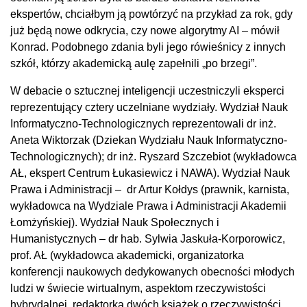
ekspertów, chciałbym ją powtórzyć na przykład za rok, gdy
już będą nowe odkrycia, czy nowe algorytmy AI – mówił
Konrad. Podobnego zdania byli jego rówieśnicy z innych
szkół, którzy akademicką aulę zapełnili „po brzegi”.
W debacie o sztucznej inteligencji uczestniczyli eksperci
reprezentujący cztery uczelniane wydziały. Wydział Nauk
Informatyczno-Technologicznych reprezentowali dr inż.
Aneta Wiktorzak (Dziekan Wydziału Nauk Informatyczno-
Technologicznych); dr inż. Ryszard Szczebiot (wykładowca
AŁ, ekspert Centrum Łukasiewicz i NAWA). Wydział Nauk
Prawa i Administracji – dr Artur Kołdys (prawnik, karnista,
wykładowca na Wydziale Prawa i Administracji Akademii
Łomżyńskiej). Wydział Nauk Społecznych i
Humanistycznych – dr hab. Sylwia Jaskuła-Korporowicz,
prof. AŁ (wykładowca akademicki, organizatorka
konferencji naukowych dedykowanych obecności młodych
ludzi w świecie wirtualnym, aspektom rzeczywistości
hybrydalnej, redaktorka dwóch książek o rzeczywistości