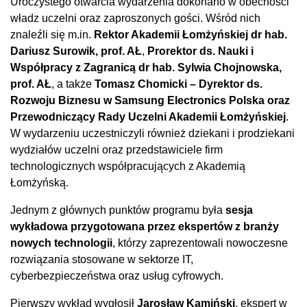
Uroczystego otwarcia wydarzenia dokonano w obecności
władz uczelni oraz zaproszonych gości. Wśród nich
znaleźli się m.in.
Rektor Akademii Łomżyńskiej dr hab.
Dariusz Surowik, prof. AŁ
,
Prorektor ds. Nauki i
Współpracy z Zagranicą dr hab. Sylwia Chojnowska,
prof. AŁ
, a także
Tomasz Chomicki – Dyrektor ds.
Rozwoju Biznesu w Samsung Electronics Polska oraz
Przewodniczący Rady Uczelni Akademii Łomżyńskiej
.
W wydarzeniu uczestniczyli również dziekani i prodziekani
wydziałów uczelni oraz przedstawiciele firm
technologicznych współpracujących z Akademią
Łomżyńską.
Jednym z głównych punktów programu była
sesja
wykładowa przygotowana przez ekspertów z branży
nowych technologii
, którzy zaprezentowali nowoczesne
rozwiązania stosowane w sektorze IT,
cyberbezpieczeństwa oraz usług cyfrowych.
Pierwszy wykład wygłosił
Jarosław Kamiński
, ekspert w