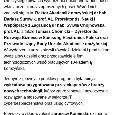
Uroczystego otwarcia wydarzenia dokonano w obecności
władz uczelni oraz zaproszonych gości. Wśród nich
znaleźli się m.in.
Rektor Akademii Łomżyńskiej dr hab.
Dariusz Surowik, prof. AŁ
,
Prorektor ds. Nauki i
Współpracy z Zagranicą dr hab. Sylwia Chojnowska,
prof. AŁ
, a także
Tomasz Chomicki – Dyrektor ds.
Rozwoju Biznesu w Samsung Electronics Polska oraz
Przewodniczący Rady Uczelni Akademii Łomżyńskiej
.
W wydarzeniu uczestniczyli również dziekani i prodziekani
wydziałów uczelni oraz przedstawiciele firm
technologicznych współpracujących z Akademią
Łomżyńską.
Jednym z głównych punktów programu była
sesja
wykładowa przygotowana przez ekspertów z branży
nowych technologii
, którzy zaprezentowali nowoczesne
rozwiązania stosowane w sektorze IT,
cyberbezpieczeństwa oraz usług cyfrowych.
Pierwszy wykład wygłosił
Jarosław Kamiński
, ekspert w