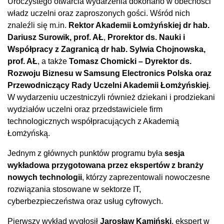
Uroczystego otwarcia wydarzenia dokonano w obecności
władz uczelni oraz zaproszonych gości. Wśród nich
znaleźli się m.in.
Rektor Akademii Łomżyńskiej dr hab.
Dariusz Surowik, prof. AŁ
,
Prorektor ds. Nauki i
Współpracy z Zagranicą dr hab. Sylwia Chojnowska,
prof. AŁ
, a także
Tomasz Chomicki – Dyrektor ds.
Rozwoju Biznesu w Samsung Electronics Polska oraz
Przewodniczący Rady Uczelni Akademii Łomżyńskiej
.
W wydarzeniu uczestniczyli również dziekani i prodziekani
wydziałów uczelni oraz przedstawiciele firm
technologicznych współpracujących z Akademią
Łomżyńską.
Jednym z głównych punktów programu była
sesja
wykładowa przygotowana przez ekspertów z branży
nowych technologii
, którzy zaprezentowali nowoczesne
rozwiązania stosowane w sektorze IT,
cyberbezpieczeństwa oraz usług cyfrowych.
Pierwszy wykład wygłosił
Jarosław Kamiński
, ekspert w