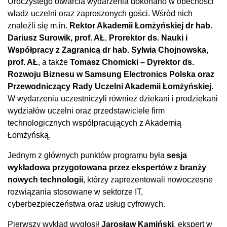
Uroczystego otwarcia wydarzenia dokonano w obecności
władz uczelni oraz zaproszonych gości. Wśród nich
znaleźli się m.in.
Rektor Akademii Łomżyńskiej dr hab.
Dariusz Surowik, prof. AŁ
,
Prorektor ds. Nauki i
Współpracy z Zagranicą dr hab. Sylwia Chojnowska,
prof. AŁ
, a także
Tomasz Chomicki – Dyrektor ds.
Rozwoju Biznesu w Samsung Electronics Polska oraz
Przewodniczący Rady Uczelni Akademii Łomżyńskiej
.
W wydarzeniu uczestniczyli również dziekani i prodziekani
wydziałów uczelni oraz przedstawiciele firm
technologicznych współpracujących z Akademią
Łomżyńską.
Jednym z głównych punktów programu była
sesja
wykładowa przygotowana przez ekspertów z branży
nowych technologii
, którzy zaprezentowali nowoczesne
rozwiązania stosowane w sektorze IT,
cyberbezpieczeństwa oraz usług cyfrowych.
Pierwszy wykład wygłosił
Jarosław Kamiński
, ekspert w