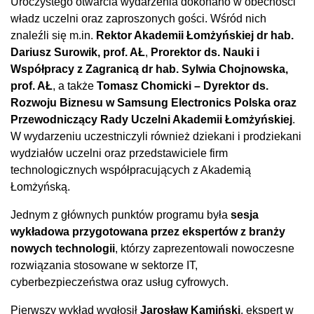
Uroczystego otwarcia wydarzenia dokonano w obecności
władz uczelni oraz zaproszonych gości. Wśród nich
znaleźli się m.in.
Rektor Akademii Łomżyńskiej dr hab.
Dariusz Surowik, prof. AŁ
,
Prorektor ds. Nauki i
Współpracy z Zagranicą dr hab. Sylwia Chojnowska,
prof. AŁ
, a także
Tomasz Chomicki – Dyrektor ds.
Rozwoju Biznesu w Samsung Electronics Polska oraz
Przewodniczący Rady Uczelni Akademii Łomżyńskiej
.
W wydarzeniu uczestniczyli również dziekani i prodziekani
wydziałów uczelni oraz przedstawiciele firm
technologicznych współpracujących z Akademią
Łomżyńską.
Jednym z głównych punktów programu była
sesja
wykładowa przygotowana przez ekspertów z branży
nowych technologii
, którzy zaprezentowali nowoczesne
rozwiązania stosowane w sektorze IT,
cyberbezpieczeństwa oraz usług cyfrowych.
Pierwszy wykład wygłosił
Jarosław Kamiński
, ekspert w