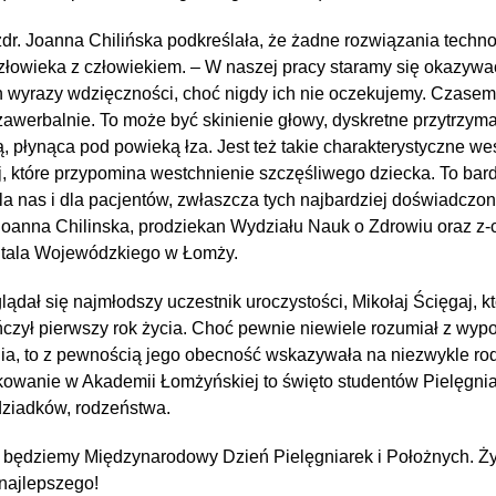
zdr. Joanna Chilińska podkreślała, że żadne rozwiązania techno
człowieka z człowiekiem. – W naszej pracy staramy się okazywa
h wyrazy wdzięczności, choć nigdy ich nie oczekujemy. Czase
awerbalnie. To może być skinienie głowy, dyskretne przytrzyma
 płynąca pod powieką łza. Jest też takie charakterystyczne wes
j, które przypomina westchnienie szczęśliwego dziecka. To bar
la nas i dla pacjentów, zwłaszcza tych najbardziej doświadczo
 Joanna Chilinska, prodziekan Wydziału Nauk o Zdrowiu oraz z-c
itala Wojewódzkiego w Łomży.
dał się najmłodszy uczestnik uroczystości, Mikołaj Ścięgaj, kt
czył pierwszy rok życia. Choć pewnie niewiele rozumiał z wyp
ia, to z pewnością jego obecność wskazywała na niezwykle ro
kowanie w Akademii Łomżyńskiej to święto studentów Pielęgniar
dziadków, rodzeństwa.
 będziemy Międzynarodowy Dzień Pielęgniarek i Położnych. Ży
 najlepszego!