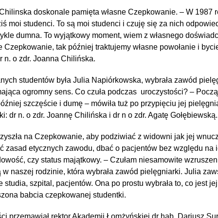
a Chilinska doskonale pamięta własne Czepkowanie. – W 1987 
ś moi studenci. To są moi studenci i czuję się za nich odpowied
wykle dumna. To wyjątkowy moment, wiem z własnego doświadcz
Czepkowanie, tak później traktujemy własne powołanie i bycie
 n. o zdr. Joanna Chilińska.
ych studentów była Julia Napiórkowska, wybrała zawód pielęgni
mająca ogromny sens. Co czuła podczas uroczystości? – Pocz
później szczęście i dumę – mówiła tuż po przypięciu jej pielęgn
i: dr n. o zdr. Joannę Chilińska i dr n o zdr. Agatę Gołębiewską.
rzyszła na Czepkowanie, aby podziwiać z widowni jak jej wnucz
ać zasad etycznych zawodu, dbać o pacjentów bez względu na i
owość, czy status majątkowy. – Czułam niesamowite wzruszenie
 w naszej rodzinie, która wybrała zawód pielęgniarki. Julia za
studia, szpital, pacjentów. Ona po prostu wybrała to, co jest j
zona babcia czepkowanej studentki.
i przemawiał rektor Akademii Łomżyńskiej dr hab. Dariusz Suro