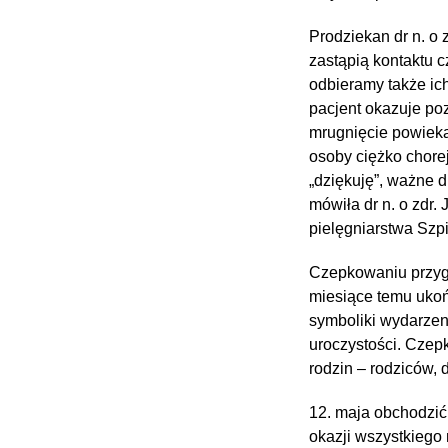
Prodziekan dr n. o 
zastąpią kontaktu 
odbieramy także ic
pacjent okazuje poz
mrugnięcie powieką,
osoby ciężko chore
„dziękuję”, ważne d
mówiła dr n. o zdr.
pielęgniarstwa Szp
Czepkowaniu przyglą
miesiące temu ukoń
symboliki wydarzen
uroczystości. Czep
rodzin – rodziców, 
12. maja obchodzić
okazji wszystkiego