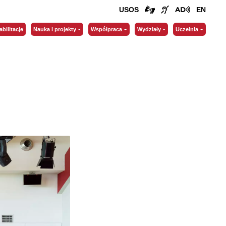
USOS
EN
abilitacje
Nauka i projekty
Współpraca
Wydziały
Uczelnia