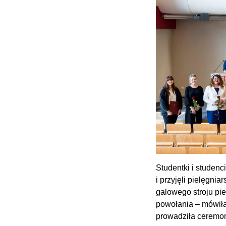
Studentki i studenc
i przyjęli pielęgn
galowego stroju pi
powołania – mówiła 
prowadziła ceremo