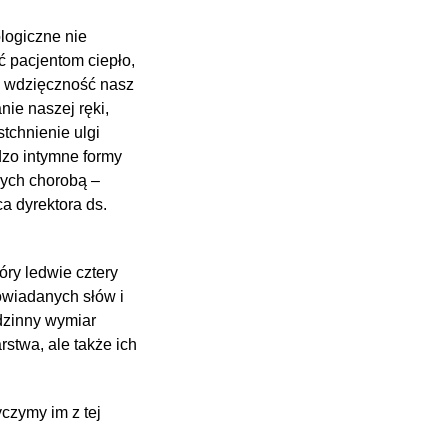
logiczne nie
ć pacjentom ciepło,
m wdzięczność nasz
nie naszej ręki,
tchnienie ulgi
dzo intymne formy
nych chorobą –
a dyrektora ds.
óry ledwie cztery
owiadanych słów i
dzinny wymiar
stwa, ale także ich
czymy im z tej