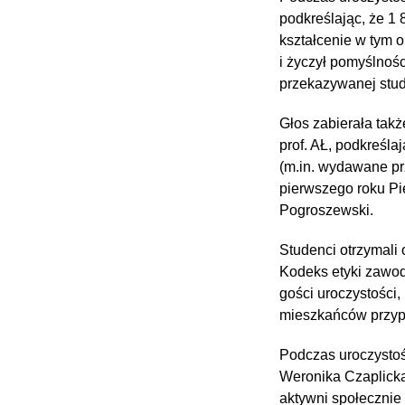
podkreślając, że 1
kształcenie w tym o
i życzył pomyślnoś
przekazywanej stud
Głos zabierała tak
prof. AŁ, podkreśl
(m.in. wydawane pr
pierwszego roku Pi
Pogroszewski.
Studenci otrzymali 
Kodeks etyki zawod
gości uroczystości, 
mieszkańców przypa
Podczas uroczystoś
Weronika Czaplicka
aktywni społecznie