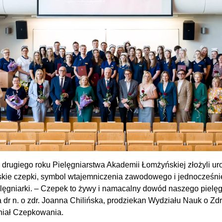
i drugiego roku Pielęgniarstwa Akademii Łomżyńskiej złożyli u
iarskie czepki, symbol wtajemniczenia zawodowego i jednocześn
elęgniarki. – Czepek to żywy i namacalny dowód naszego pielę
dr n. o zdr. Joanna Chilińska, prodziekan Wydziału Nauk o Zdr
niał Czepkowania.