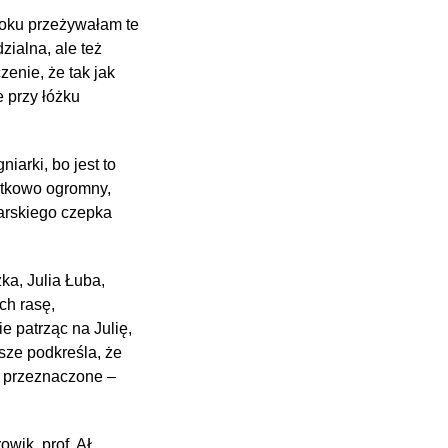
roku przeżywałam te
zialna, ale też
enie, że tak jak
 przy łóżku
arki, bo jest to
ątkowo ogromny,
iarskiego czepka
ka, Julia Łuba,
ch rasę,
 patrząc na Julię,
wsze podkreśla, że
ej przeznaczone –
wik, prof. AŁ,