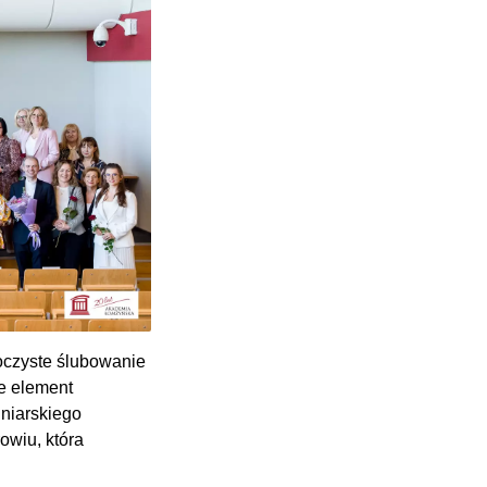
roczyste ślubowanie
ie element
gniarskiego
owiu, która