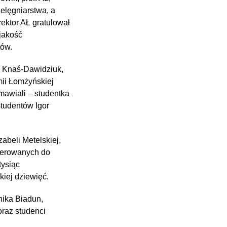
elęgniarstwa, a
rektor AŁ gratulował
jakość
tów.
ta Knaś-Dawidziuk,
mii Łomżyńskiej
mawiali – studentka
tudentów Igor
abeli Metelskiej,
ierowanych do
tysiąc
iej dziewięć.
nika Biadun,
raz studenci