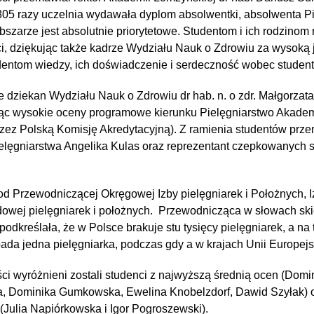
 805 razy uczelnia wydawała dyplom absolwentki, absolwenta Pi
bszarze jest absolutnie priorytetowe. Studentom i ich rodzinom 
ci, dziękując także kadrze Wydziału Nauk o Zdrowiu za wysoką 
entom wiedzy, ich doświadczenie i serdeczność wobec studen
że dziekan Wydziału Nauk o Zdrowiu dr hab. n. o zdr. Małgorza
ając wysokie oceny programowe kierunku Pielęgniarstwo Akade
zez Polską Komisję Akredytacyjną). Z ramienia studentów prze
elęgniarstwa Angelika Kulas oraz reprezentant czepkowanych s
od Przewodniczącej Okręgowej Izby pielęgniarek i Położnych, Iz
owej pielęgniarek i położnych. Przewodnicząca w słowach sk
podkreślała, że w Polsce brakuje stu tysięcy pielęgniarek, a na 
da jedna pielęgniarka, podczas gdy a w krajach Unii Europejsk
ci wyróżnieni zostali studenci z najwyższą średnią ocen (Domi
, Dominika Gumkowska, Ewelina Knobelzdorf, Dawid Szyłak) o
 (Julia Napiórkowska i Igor Pogroszewski).