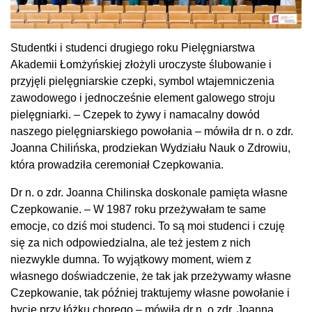
Studentki i studenci drugiego roku Pielęgniarstwa
Akademii Łomżyńskiej złożyli uroczyste ślubowanie i
przyjęli pielęgniarskie czepki, symbol wtajemniczenia
zawodowego i jednocześnie element galowego stroju
pielęgniarki. – Czepek to żywy i namacalny dowód
naszego pielęgniarskiego powołania – mówiła dr n. o zdr.
Joanna Chilińska, prodziekan Wydziału Nauk o Zdrowiu,
która prowadziła ceremoniał Czepkowania.
Dr n. o zdr. Joanna Chilinska doskonale pamięta własne
Czepkowanie. – W 1987 roku przeżywałam te same
emocje, co dziś moi studenci. To są moi studenci i czuję
się za nich odpowiedzialna, ale też jestem z nich
niezwykle dumna. To wyjątkowy moment, wiem z
własnego doświadczenie, że tak jak przeżywamy własne
Czepkowanie, tak później traktujemy własne powołanie i
bycie przy łóżku chorego – mówiła dr n. o zdr. Joanna