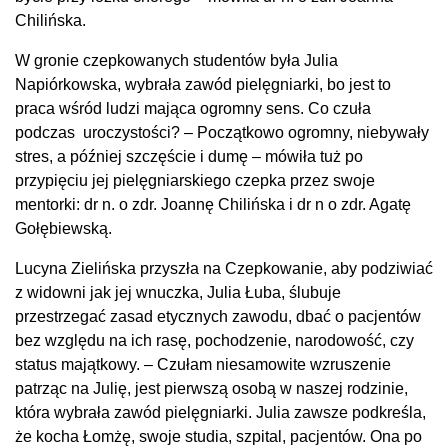
Chilińska.
W gronie czepkowanych studentów była Julia
Napiórkowska, wybrała zawód pielęgniarki, bo jest to
praca wśród ludzi mająca ogromny sens. Co czuła
podczas uroczystości? – Początkowo ogromny, niebywały
stres, a później szczęście i dumę – mówiła tuż po
przypięciu jej pielęgniarskiego czepka przez swoje
mentorki: dr n. o zdr. Joannę Chilińska i dr n o zdr. Agatę
Gołębiewską.
Lucyna Zielińska przyszła na Czepkowanie, aby podziwiać
z widowni jak jej wnuczka, Julia Łuba, ślubuje
przestrzegać zasad etycznych zawodu, dbać o pacjentów
bez względu na ich rasę, pochodzenie, narodowość, czy
status majątkowy. – Czułam niesamowite wzruszenie
patrząc na Julię, jest pierwszą osobą w naszej rodzinie,
która wybrała zawód pielęgniarki. Julia zawsze podkreśla,
że kocha Łomżę, swoje studia, szpital, pacjentów. Ona po