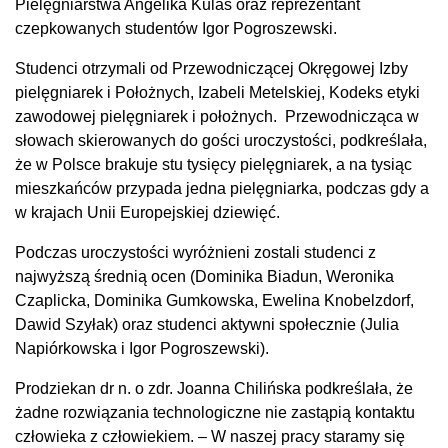
Pielęgniarstwa Angelika Kulas oraz reprezentant
czepkowanych studentów Igor Pogroszewski.
Studenci otrzymali od Przewodniczącej Okręgowej Izby
pielęgniarek i Położnych, Izabeli Metelskiej, Kodeks etyki
zawodowej pielęgniarek i położnych. Przewodnicząca w
słowach skierowanych do gości uroczystości, podkreślała,
że w Polsce brakuje stu tysięcy pielęgniarek, a na tysiąc
mieszkańców przypada jedna pielęgniarka, podczas gdy a
w krajach Unii Europejskiej dziewięć.
Podczas uroczystości wyróżnieni zostali studenci z
najwyższą średnią ocen (Dominika Biadun, Weronika
Czaplicka, Dominika Gumkowska, Ewelina Knobelzdorf,
Dawid Szyłak) oraz studenci aktywni społecznie (Julia
Napiórkowska i Igor Pogroszewski).
Prodziekan dr n. o zdr. Joanna Chilińska podkreślała, że
żadne rozwiązania technologiczne nie zastąpią kontaktu
człowieka z człowiekiem. – W naszej pracy staramy się