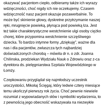
okazywać pacjentom ciepło, odbieramy także ich wyrazy
wdzięczności, choć nigdy ich nie oczekujemy. Czasem
wdzięczność nasz pacjent okazuje pozawerbalnie. To
może być skinienie głowy, dyskretne przytrzymanie naszej
ręki, mrugnięcie powieką, płynąca pod powieką łza. Jest
też takie charakterystyczne westchnienie ulgi osoby ciężko
chorej, które przypomina westchnienie szczęśliwego
dziecka. To bardzo intymne formy „dziękuję”, ważne dla
nas i dla pacjentów, zwłaszcza tych najbardziej
doświadczonych chorobą – mówiła dr n. o zdr. Joanna
Chilinska, prodziekan Wydziału Nauk o Zdrowiu oraz z-ca
dyrektora ds. pielęgniarstwa Szpitala Wojewódzkiego w
Łomży.
Czepkowaniu przyglądał się najmłodszy uczestnik
uroczystości, Mikołaj Ścięgaj, który ledwie cztery miesiące
temu ukończył pierwszy rok życia. Choć pewnie niewiele
rozumiał z wypowiadanych słów i symboliki wydarzenia, to
z pewnością jego obecność wskazywała na niezwykle