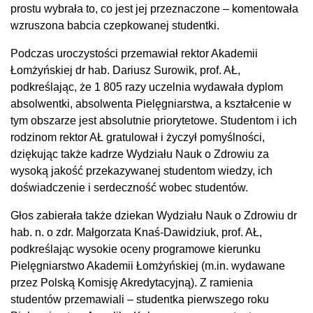
prostu wybrała to, co jest jej przeznaczone – komentowała
wzruszona babcia czepkowanej studentki.
Podczas uroczystości przemawiał rektor Akademii
Łomżyńskiej dr hab. Dariusz Surowik, prof. AŁ,
podkreślając, że 1 805 razy uczelnia wydawała dyplom
absolwentki, absolwenta Pielęgniarstwa, a kształcenie w
tym obszarze jest absolutnie priorytetowe. Studentom i ich
rodzinom rektor AŁ gratulował i życzył pomyślności,
dziękując także kadrze Wydziału Nauk o Zdrowiu za
wysoką jakość przekazywanej studentom wiedzy, ich
doświadczenie i serdeczność wobec studentów.
Głos zabierała także dziekan Wydziału Nauk o Zdrowiu dr
hab. n. o zdr. Małgorzata Knaś-Dawidziuk, prof. AŁ,
podkreślając wysokie oceny programowe kierunku
Pielęgniarstwo Akademii Łomżyńskiej (m.in. wydawane
przez Polską Komisję Akredytacyjną). Z ramienia
studentów przemawiali – studentka pierwszego roku