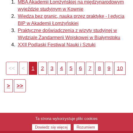
MBA Akademii Łomżyńskiej na międzynarodowym
wyjeździe studyjnym w Kownie
Wiedza bez granic, nauka przez praktykę - I edycja
BIP w Akademii Łomżyńskiej
Praktyczne doświadczenia z wizyty studyjnej w
Wydziale Żandarmerii Wojskowej w Białymstoku
XXII Podlaski Festiwal Nauki i Sztuki
1
2
3
4
5
6
7
8
9
10
Ta strona wykorzystuje pliki cookies
Dowiedz się więcej
Rozumiem