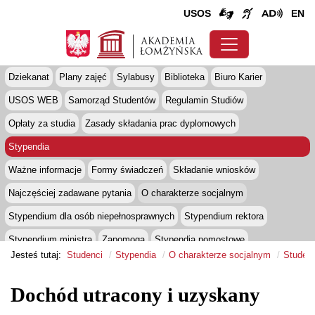
USOS
EN
Dziekanat
Plany zajęć
Sylabusy
Biblioteka
Biuro Karier
USOS WEB
Samorząd Studentów
Regulamin Studiów
Opłaty za studia
Zasady składania prac dyplomowych
Stypendia
Ważne informacje
Formy świadczeń
Składanie wniosków
Najczęściej zadawane pytania
O charakterze socjalnym
Stypendium dla osób niepełnosprawnych
Stypendium rektora
Stypendium ministra
Zapomoga
Stypendia pomostowe
Jesteś tutaj:
Studenci
Stypendia
O charakterze socjalnym
Studenc
Studenci z niepełnosprawnościami
Ubezpieczenia
Dom Studenta
Kredyty studenckie
Psycholog
Legia Akademicka
Dochód utracony i uzyskany