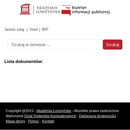
Jesteś tutaj:
Start
BIP
Lista dokumentów:
Copyright @2023 -
Akademia Łomżyńska
- Wszelkie prawa zastrzeżone.
Wykonanie
Dział Systemów Komputerowych
-
Deklaracja dostępności
-
Mapa strony
-
Pomoc
-
Kontakt