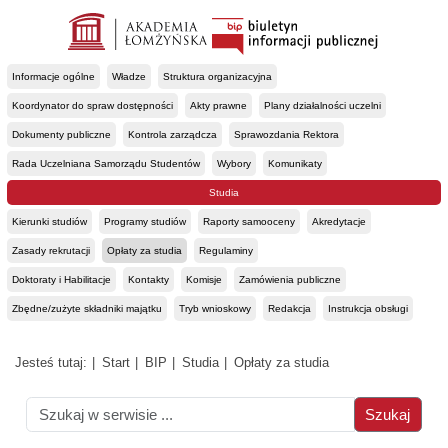
Informacje ogólne
Władze
Struktura organizacyjna
Koordynator do spraw dostępności
Akty prawne
Plany działalności uczelni
Dokumenty publiczne
Kontrola zarządcza
Sprawozdania Rektora
Rada Uczelniana Samorządu Studentów
Wybory
Komunikaty
Studia
Kierunki studiów
Programy studiów
Raporty samooceny
Akredytacje
Zasady rekrutacji
Opłaty za studia
Regulaminy
Doktoraty i Habilitacje
Kontakty
Komisje
Zamówienia publiczne
Zbędne/zużyte składniki majątku
Tryb wnioskowy
Redakcja
Instrukcja obsługi
Jesteś tutaj:
Start
BIP
Studia
Opłaty za studia