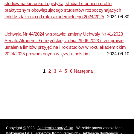
studiów na kierunku Logistyka, studia I stopnia o profilu
praktycznym obowiązującego studentów rozpoczynających
cykl kształcenia od roku akademickiego 2024/2025
2024-09-30
Uchwała Nr 44/2024 w sprawie: zmiany Uchwały Nr 41/2023
Senatu Akademii Łomżyńskiej z dnia 29.06.2023 r. w sprawie
ustalenia limitów przyjęć na I rok studiów w roku akademickim
2024/2025 prowadzonych w języku polskim
2024-09-10
1
2
3
4
5
6
Następna
Copyright @2023 -
Akademia Łomżyńska
- Wszelkie prawa zastrzeżone.
Wykonanie
Dział Systemów Komputerowych
-
Deklaracja dostępności
-