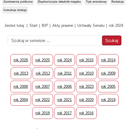
Zamówienia publiczne
Zbędne/zużyte składniki majątku
Tryb wnioskowy
Redakcja
Instrukcja obsługi
Jesteś tutaj:
Start
BIP
Akty prawne
Uchwały Senatu
rok 2024
rok 2026
rok 2025
rok 2024
rok 2015
rok 2014
rok 2013
rok 2012
rok 2011
rok 2010
rok 2009
rok 2008
rok 2007
rok 2006
rok 2023
rok 2005
rok 2004
rok 2022
rok 2021
rok 2020
rok 2019
rok 2018
rok 2017
rok 2016