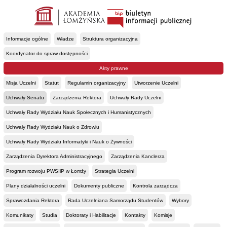
Informacje ogólne
Władze
Struktura organizacyjna
Koordynator do spraw dostępności
Akty prawne
Misja Uczelni
Statut
Regulamin organizacyjny
Utworzenie Uczelni
Uchwały Senatu
Zarządzenia Rektora
Uchwały Rady Uczelni
Uchwały Rady Wydziału Nauk Społecznych i Humanistycznych
Uchwały Rady Wydziału Nauk o Zdrowiu
Uchwały Rady Wydziału Informatyki i Nauk o Żywności
Zarządzenia Dyrektora Administracyjnego
Zarządzenia Kanclerza
Program rozwoju PWSIiP w Łomży
Strategia Uczelni
Plany działalności uczelni
Dokumenty publiczne
Kontrola zarządcza
Sprawozdania Rektora
Rada Uczelniana Samorządu Studentów
Wybory
Komunikaty
Studia
Doktoraty i Habilitacje
Kontakty
Komisje