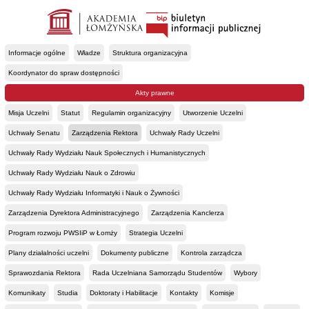
Informacje ogólne
Władze
Struktura organizacyjna
Koordynator do spraw dostępności
Akty prawne
Misja Uczelni
Statut
Regulamin organizacyjny
Utworzenie Uczelni
Uchwały Senatu
Zarządzenia Rektora
Uchwały Rady Uczelni
Uchwały Rady Wydziału Nauk Społecznych i Humanistycznych
Uchwały Rady Wydziału Nauk o Zdrowiu
Uchwały Rady Wydziału Informatyki i Nauk o Żywności
Zarządzenia Dyrektora Administracyjnego
Zarządzenia Kanclerza
Program rozwoju PWSIiP w Łomży
Strategia Uczelni
Plany działalności uczelni
Dokumenty publiczne
Kontrola zarządcza
Sprawozdania Rektora
Rada Uczelniana Samorządu Studentów
Wybory
Komunikaty
Studia
Doktoraty i Habilitacje
Kontakty
Komisje