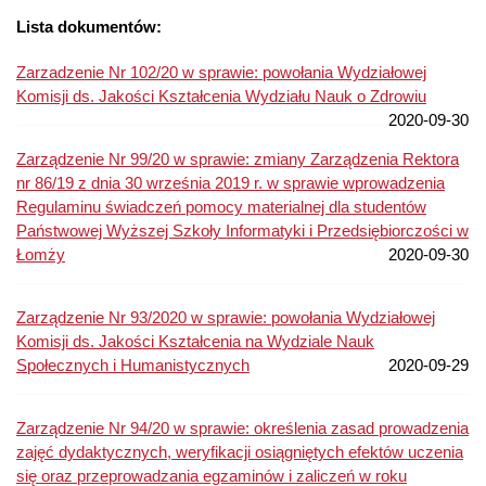
Lista dokumentów:
Zarzadzenie Nr 102/20 w sprawie: powołania Wydziałowej
Komisji ds. Jakości Kształcenia Wydziału Nauk o Zdrowiu
2020-09-30
Zarządzenie Nr 99/20 w sprawie: zmiany Zarządzenia Rektora
nr 86/19 z dnia 30 września 2019 r. w sprawie wprowadzenia
Regulaminu świadczeń pomocy materialnej dla studentów
Państwowej Wyższej Szkoły Informatyki i Przedsiębiorczości w
Łomży
2020-09-30
Zarządzenie Nr 93/2020 w sprawie: powołania Wydziałowej
Komisji ds. Jakości Kształcenia na Wydziale Nauk
Społecznych i Humanistycznych
2020-09-29
Zarządzenie Nr 94/20 w sprawie: określenia zasad prowadzenia
zajęć dydaktycznych, weryfikacji osiągniętych efektów uczenia
się oraz przeprowadzania egzaminów i zaliczeń w roku