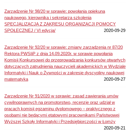
Zarządzenie Nr 98/20 w sprawie: powołania opiekuna
naukowego, kierownika i sekretarza szkolenia
SPECJALIZACJA Z ZAKRESU ORGANIZACJI POMOCY
SPOŁECZNEJ / VI edycja/
2020-09-29
Zarządzenie Nr 92/20 w sprawie: zmiany zarządzenia nr 87/20
Rektora PWSIiP z dnia 14.09.2020r. w sprawie powołania
Komisji Konkursowej do przeprowadzania konkursów otwartych
dotyczących zatrudnienia nauczycieli akademickich w Wydziale
Informatyki i Nauk o Żywności w zakresie dyscypliny naukowej
matematyka
2020-09-27
Zarządzenie Nr 91/2020 w sprawie: zasad zawierania umów
cywilnoprawnych na promotorstwo, recenzje oraz udział w
pracach komisji egzaminu dyplomowego – praktycznego z
osobami nie będącymi etatowymi pracownikami Państwowej
Wyższej Szkoły Informatyki i Przedsiębiorczości w Łomży
2020-09-21