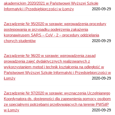
akademickim 2020/2021 w Państwowej Wyższej Szkole
Informatyki i Przedsiębiorczości w Łomży
2020-09-29
Zarządzenie Nr 95/2020 w sprawie: wprowadzenia procedury
postępowania w przypadku podejrzenia zakażenia
koronawirusem SARS – CoV - 2 – procedury oddzielania
chorych studentów
2020-09-29
Zarządzenie Nr 96/20 w sprawie: wprowadzenia zasad
prowadzenia zajęć dydaktycznych realizowanych z
wykorzystaniem metod i technik kształcenia na odległość w
Państwowej Wyższej Szkole Informatyki i Przedsiębiorczości w
Łomży
2020-09-29
Zarządzenie Nr 97/2020 w sprawie: wyznaczenia Uczelnianego
Koordynatora ds. dostępności dla zapewnienia pomocy osobom
ze specjalnymi potrzebami przebywających na terenie PWSiIP
w Łomży
2020-09-29