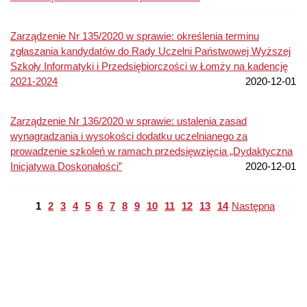
Zarządzenie Nr 135/2020 w sprawie: określenia terminu
zgłaszania kandydatów do Rady Uczelni Państwowej Wyższej
Szkoły Informatyki i Przedsiębiorczości w Łomży na kadencję
2021-2024
2020-12-01
Zarządzenie Nr 136/2020 w sprawie: ustalenia zasad
wynagradzania i wysokości dodatku uczelnianego za
prowadzenie szkoleń w ramach przedsięwzięcia „Dydaktyczna
Inicjatywa Doskonałości”
2020-12-01
1
2
3
4
5
6
7
8
9
10
11
12
13
14
Następna