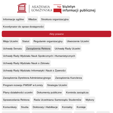
Informacje ogólne
Władze
Struktura organizacyjna
Koordynator do spraw dostępności
Akty prawne
Misja Uczelni
Statut
Regulamin organizacyjny
Utworzenie Uczelni
Uchwały Senatu
Zarządzenia Rektora
Uchwały Rady Uczelni
Uchwały Rady Wydziału Nauk Społecznych i Humanistycznych
Uchwały Rady Wydziału Nauk o Zdrowiu
Uchwały Rady Wydziału Informatyki i Nauk o Żywności
Zarządzenia Dyrektora Administracyjnego
Zarządzenia Kanclerza
Program rozwoju PWSIiP w Łomży
Strategia Uczelni
Plany działalności uczelni
Dokumenty publiczne
Kontrola zarządcza
Sprawozdania Rektora
Rada Uczelniana Samorządu Studentów
Wybory
Komunikaty
Studia
Doktoraty i Habilitacje
Kontakty
Komisje