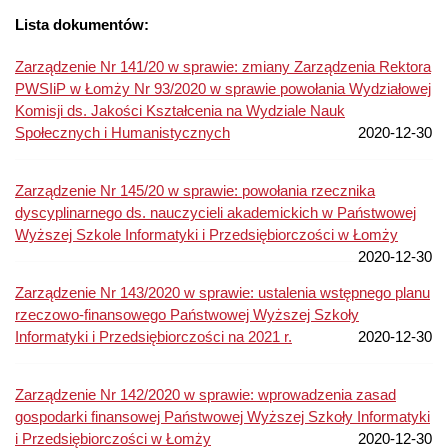
Lista dokumentów:
Zarządzenie Nr 141/20 w sprawie: zmiany Zarządzenia Rektora
PWSIiP w Łomży Nr 93/2020 w sprawie powołania Wydziałowej
Komisji ds. Jakości Kształcenia na Wydziale Nauk
Społecznych i Humanistycznych
2020-12-30
Zarządzenie Nr 145/20 w sprawie: powołania rzecznika
dyscyplinarnego ds. nauczycieli akademickich w Państwowej
Wyższej Szkole Informatyki i Przedsiębiorczości w Łomży
2020-12-30
Zarządzenie Nr 143/2020 w sprawie: ustalenia wstępnego planu
rzeczowo-finansowego Państwowej Wyższej Szkoły
Informatyki i Przedsiębiorczości na 2021 r.
2020-12-30
Zarządzenie Nr 142/2020 w sprawie: wprowadzenia zasad
gospodarki finansowej Państwowej Wyższej Szkoły Informatyki
i Przedsiębiorczości w Łomży
2020-12-30