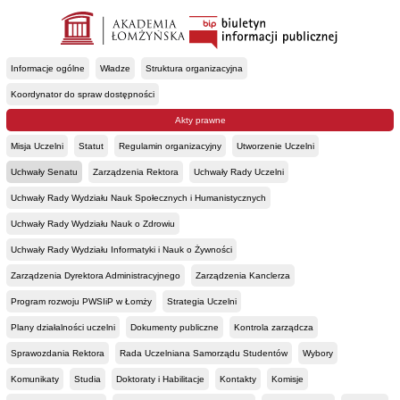
Informacje ogólne
Władze
Struktura organizacyjna
Koordynator do spraw dostępności
Akty prawne
Misja Uczelni
Statut
Regulamin organizacyjny
Utworzenie Uczelni
Uchwały Senatu
Zarządzenia Rektora
Uchwały Rady Uczelni
Uchwały Rady Wydziału Nauk Społecznych i Humanistycznych
Uchwały Rady Wydziału Nauk o Zdrowiu
Uchwały Rady Wydziału Informatyki i Nauk o Żywności
Zarządzenia Dyrektora Administracyjnego
Zarządzenia Kanclerza
Program rozwoju PWSIiP w Łomży
Strategia Uczelni
Plany działalności uczelni
Dokumenty publiczne
Kontrola zarządcza
Sprawozdania Rektora
Rada Uczelniana Samorządu Studentów
Wybory
Komunikaty
Studia
Doktoraty i Habilitacje
Kontakty
Komisje